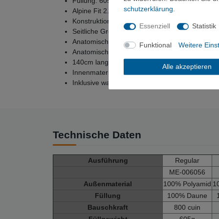
Füllung: 605g Gänsedaune 90/10 mit mind. 800
schutz­erklärung
.
Alpine Fit 2.0 mit überarbeitetem EXL® Syste
Konstruktion mit Trapezkammern
Essenziell
Statistik
Seitliche Ground-Level-Nähte
Anatomisch geschnittene Kapuze mit 7 Kamme
Funktional
Weitere Eins
Anatomisch geschnittenes Fußteil mit 6 Kamm
140cm langer Reißverschluss mit Gemini Syst
Alle akzeptieren
Innenmaterial: DRILITE® Loft 10D bei Fußteil,
Inklusive wasserdichtem Packsack mit Rollver
Technische Daten
Ausführung
Regular
ME-006056
Außenmaterial
100% Polyamid
1
Füllung
100% Daune
Bauschkraft
800 cuin
Füllgewicht
605g