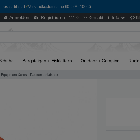
ops zertifiziert
✓
Versandkostenfrei ab 60 € (AT 100 €)
Anmelden
Registrieren
0
Kontakt
Info
B
Schuhe
Bergsteigen + Eisklettern
Outdoor + Camping
Rucks
 Equipment Xeros - Daunenschlafsack