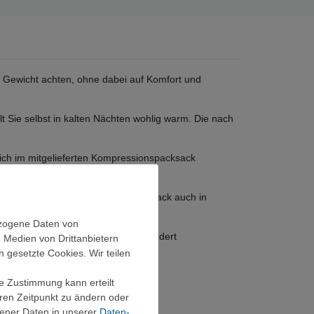
mm Gewicht achten, ohne dabei auf Komfort und
 Sie selbst in kalten Nächten wohlig warm. Die nach
sich im mitgelieferten Kompressionspacksack
nzuschränken. So bleibt der Schlafsack auch in
ezogene Daten von
chmäßige Wärmeverteilung und verhindert
, Medien von Drittanbietern
und verhindern Wärmeverluste.
h gesetzte Cookies. Wir teilen
ie Zustimmung kann erteilt
eren Zeitpunkt zu ändern oder
ener Daten in unserer
Daten­