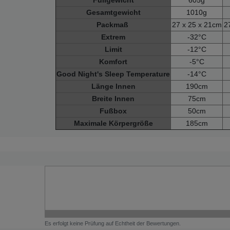
Gesamtgewicht
1010g
Packmaß
27 x 25 x 21cm
2
Extrem
-32°C
Limit
-12°C
Komfort
-5°C
Good Night's Sleep Temperature
-14°C
Länge Innen
190cm
Breite Innen
75cm
Fußbox
50cm
Maximale Körpergröße
185cm
Es erfolgt keine Prüfung auf Echtheit der Bewertungen.