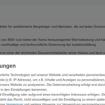
eiter für ambitionierte Bergsteiger und Alpinisten, die auf jedes Gra
 von 800+ cuin bietet der Xeros herausragende Wärmeleistung und hält
 nachhaltige und tierfreundliche Gewinnung der Isolationsfüllung.
eros einer der leichtesten Daunenschlafsäcke seiner Klasse und lässt 
n Touren und Expeditionen sein geringes Gewicht und Volumen.
sigen Schutz vor Nässe und Abrieb, ohne dabei die Atmungsaktivität ei
nliche Technologien auf unserer Website und verarbeiten personenb
en und einer innovativen Trapezkammerkonstruktion sorgt für eine glei
e (z.B. IP-Adresse), um z.B. Inhalte und Anzeigen zu personalisieren
uss und der anschmiegsame Wärmekragen bieten zusätzlichen Komfort 
unsere Website zu analysieren. Die Datenverarbeitung erfolgt erst durc
ir in den Einstellungen benennen.
 Einwilligung oder aufgrund eines berechtigten Interesses erfolgen. D
eht das Recht, nicht einzuwilligen und die Einwilligung zu einem spät
, hoch atmungsaktiv und wasserabweisend
unser
Impressum
und weitere Hinweise zur Verwendung personenbezog