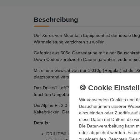
Beschreibung
Der Xeros von Mountain Equipment ist der ideale Begl
Wärmeleistung verzichten zu wollen.
Gefertigt aus 605g Gänsedaune mit einer Bauschkraft
Down Codex zertifizierte Daune garantiert zudem eine
Mit einem Gewicht von nur 1.010g (Regular) ist der X
platzsparend verstauen. So behält er auch bei lange
Das Drilite® Loft™ 10D Außenmaterial bietet zuverläs
feuchten Umgebungen trocken und komfortabel.
Wir verwenden Cookies und äh
Die Alpine Fit 2.0 Konstruktion mit elastischen Näht
Besucher:innen unserer Webseit
Kältebrücken. Der seitlich angebrachte Reißverschl
einzubinden oder Zugriffe auf 
diese Daten mit Dritten, die w
Details:
Die Datenverarbeitung kann mit
oder abgelehnt werden. Es best
DRILITE® Loft 10D Außenmaterial: ultraleicht
zu widerrufen. Beachten Sie 