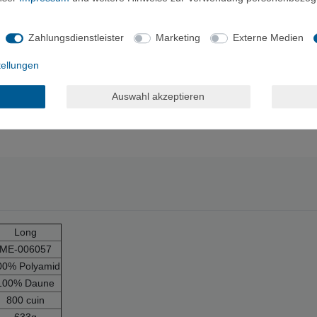
 cuin Fillpower
m für mehr Komfort und Wärmeleistung
Zahlungsdienstleister
Marketing
Externe Medien
rn
tellungen
ern
em und integriertem Wärmekragen mit Lode Lock Verschluss
Auswahl akzeptieren
 Wärmekragen und Kapuze; Ultrasoft 10D in übrigen Bereichen
schluss und Aufbewahrungstasche
Long
ME-006057
00% Polyamid
100% Daune
800 cuin
633g