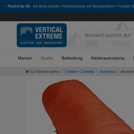
✓
Tested by VE
– am Berg erprobt
✓
Fachberatung von Bergsportlern
✓
Trusted Sh
Marken
Outlet
Bekleidung
Kletterausrüstung
Zur Startseite gehen
Outdoor + Camping
Schlafsack
Mountain