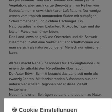
eingeschnittene Täler mit Urwäldern und subtropischer
Vegetation, aber auch karge Bergwüsten, wo Reihen von
Gebetsfahnen in unwirklich klarer Luft flattern. Nur wenige
wissen vom tropisch anmutenden Süden mit sumpfigen
Schwemmebenen und dichtem Dschungel. Ein
Naturparadies, in dem Elefanten, Krokodile, Tiger und die
letzten Panzernashörner leben.
Das Land, etwa so groß wie Österreich und die Schweiz
zusammen, bietet eine Vielfalt an Landschaftsformen wie
man sie sich als naturverbundener Mensch nur wünschen
kann.
All dies macht Nepal - besonders für Trekkingfreunde - zu
einem der attraktivsten Reiseländer überhaupt.
Der Autor Edwin Schmitt besucht das Land seit mehr als
zwanzig Jahren. Mit faszinierenden Aufnahmen aus den
unterschiedlichsten Regionen hat er diese Vielfalt
festgehalten.
Neben fundierten Beiträgen zu Land und Leuten, zu Natur,
Religion und Kultur findet der Leser Beschreibungen der 15
wichtigsten Trekkingrouten. Dabei reicht die Tourenpalette
von den berühmten Klassikern in der Annapurna- und