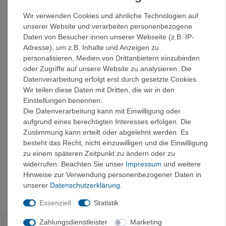
Everest-Region bis zu nicht minder reizvollen Routen in
Wir verwenden Cookies und ähnliche Technologien auf
weniger besuchten Regionen, wie etwa dem Mardi- oder
unserer Website und verarbeiten personenbezogene
Rolwaling-Himalaya. Ein Hightlight - besonders für
Daten von Besucher:innen unserer Webseite (z.B. IP-
hochtourenerprobte Bergsteiger - ist ein ausführliches
Adresse), um z.B. Inhalte und Anzeigen zu
Kapitel zu den vielfältigen Besteigungsmöglichkeiten der
personalisieren, Medien von Drittanbietern einzubinden
Fünf- und Sechstausender.
oder Zugriffe auf unsere Website zu analysieren. Die
Ein wunderbares Geschenk, nicht nur zum Schwelgen und
Datenverarbeitung erfolgt erst durch gesetzte Cookies.
Schmökern. Wer sich dem beim Blättern unweigerlich
Wir teilen diese Daten mit Dritten, die wir in den
entstehenden Fernweh ergibt, findet in diesem
Einstellungen benennen.
Standardwerk wertvolle Informationen für seine
Die Datenverarbeitung kann mit Einwilligung oder
Reiseplanung, aber auch eine bildschöne Erinnerung für
aufgrund eines berechtigten Interesses erfolgen. Die
die Zeit danach.
Zustimmung kann erteilt oder abgelehnt werden. Es
->
Inhalt
besteht das Recht, nicht einzuwilligen und die Einwilligung
zu einem späteren Zeitpunkt zu ändern oder zu
->
Beispielseiten
widerrufen. Beachten Sie unser
Impressum
und weitere
Hinweise zur Verwendung personenbezogener Daten in
unserer
Daten­schutz­erklärung
.
Essenziell
Statistik
Zahlungsdienstleister
Marketing