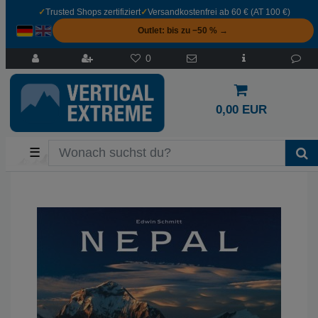
✓
Trusted Shops zertifiziert
✓
Versandkostenfrei ab 60 € (AT 100 €)
Outlet: bis zu −50 % →
0
0,00 EUR
☰