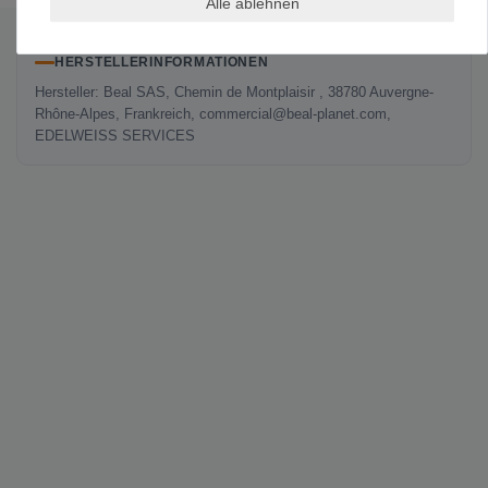
Alle ablehnen
HERSTELLERINFORMATIONEN
Hersteller: Beal SAS, Chemin de Montplaisir , 38780 Auvergne-
Rhône-Alpes, Frankreich, commercial@beal-planet.com,
EDELWEISS SERVICES