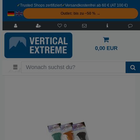
✓
Trusted Shops zertifiziert
✓
Versandkostenfrei ab 60 € (AT 100 €)
Outlet: bis zu −50 % →
0
0,00 EUR
☰