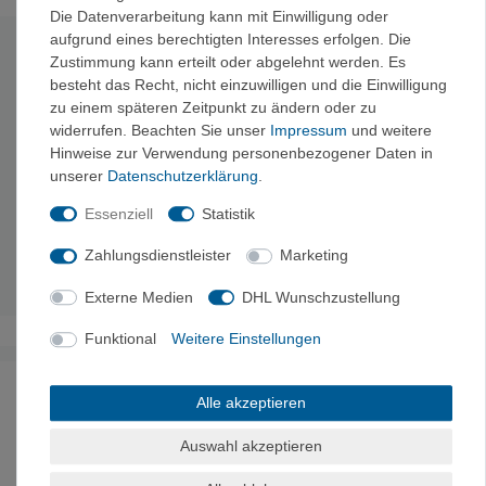
Die Datenverarbeitung kann mit Einwilligung oder
aufgrund eines berechtigten Interesses erfolgen. Die
Technische Daten
Zustimmung kann erteilt oder abgelehnt werden. Es
besteht das Recht, nicht einzuwilligen und die Einwilligung
zu einem späteren Zeitpunkt zu ändern oder zu
Durchmesser
Metergewicht
Mindestfestigkeit
Anmerkung
Länge
widerrufen. Beachten Sie unser
Impressum
und weitere
2mm
2,4 g/m
1,1 KN
Hilfsschnur
10m
Hinweise zur Verwendung personenbezogener Daten in
3mm
6,5 g/m
1,9 KN
Hilfsschnur
10m
unserer
Daten­schutz­erklärung
.
4mm
11 g/m
3 KN
UIAA
7m
Essenziell
Statistik
5mm
19,5 g/m
5,1 KN
UIAA
6m
6mm
23 g/m
10,0 KN
UIAA
5,5m
Zahlungsdienstleister
Marketing
4m
7mm
31 g/m
13,0 KN
UIAA
Externe Medien
DHL Wunschzustellung
Funktional
Weitere Einstellungen
Noch sind keine Bewertungen vorhanden.
Alle akzeptieren
Auswahl akzeptieren
Es erfolgt keine Prüfung auf Echtheit der Bewertungen.