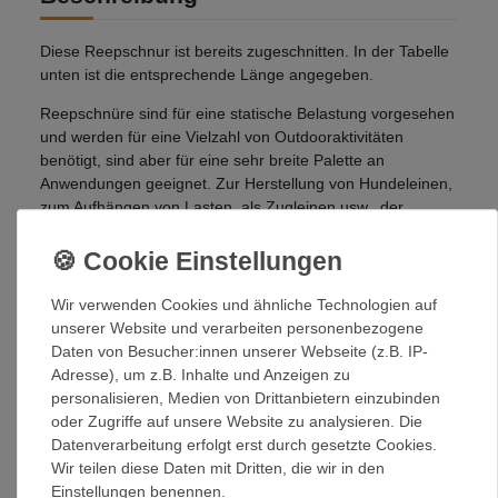
Diese Reepschnur ist bereits zugeschnitten. In der Tabelle
unten ist die entsprechende Länge angegeben.
Reepschnüre sind für eine statische Belastung vorgesehen
und werden für eine Vielzahl von Outdooraktivitäten
benötigt, sind aber für eine sehr breite Palette an
Anwendungen geeignet. Zur Herstellung von Hundeleinen,
zum Aufhängen von Lasten, als Zugleinen usw., der
Einsatzbereich ist fast unbeschränkt.
Wenn Sie sich nicht sicher sind, welcher Durchmesser der
richtige für Ihren Verwendungszweck ist, dann fragen Sie
Wir verwenden Cookies und ähnliche Technologien auf
uns - wir helfen Ihnen gerne weiter.
unserer Website und verarbeiten personenbezogene
Daten von Besucher:innen unserer Webseite (z.B. IP-
Ein KN entspricht 100kg!
Adresse), um z.B. Inhalte und Anzeigen zu
Die lagernden Farben ändern sich ständig - bitte fragen Sie
personalisieren, Medien von Drittanbietern einzubinden
im Falle eines Farbwunsches per Email an, welche Farben
oder Zugriffe auf unsere Website zu analysieren. Die
momentan lagernd sind!
Datenverarbeitung erfolgt erst durch gesetzte Cookies.
Wir teilen diese Daten mit Dritten, die wir in den
Einstellungen benennen.