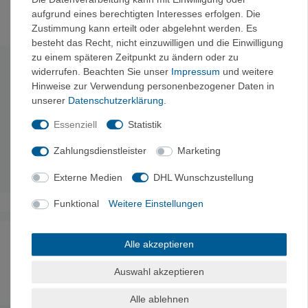
VerticalExtreme Empfehlung!
aufgrund eines berechtigten Interesses erfolgen. Die
Zustimmung kann erteilt oder abgelehnt werden. Es
besteht das Recht, nicht einzuwilligen und die Einwilligung
zu einem späteren Zeitpunkt zu ändern oder zu
Technische Daten
widerrufen. Beachten Sie unser
Impressum
und weitere
Hinweise zur Verwendung personenbezogener Daten in
unserer
Daten­schutz­erklärung
.
Belastbarkeit:
27KN
9KN
9KN
Gewicht:
510g
Essenziell
Statistik
Länge:
123cm
Zahlungsdienstleister
Marketing
Breite:
77mm
Karabiner:
Aluminium/ gelb/ eloxiert
Externe Medien
DHL Wunschzustellung
Funktional
Weitere Einstellungen
Noch sind keine Bewertungen vorhanden.
Alle akzeptieren
Auswahl akzeptieren
Alle ablehnen
Es erfolgt keine Prüfung auf Echtheit der Bewertungen.