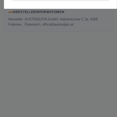
HERSTELLERINFORMATIONEN
Hersteller: AUSTRIALPIN GmbH, Industriezone C 2a, 6166
Fulpmes , Österreich, office@austrialpin.at