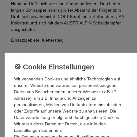
Hand und läßt sich wie eine Zange bedienen. Durch den
langen Schnapper ist ein großer Abstand der Finger zum
Drahtseil gewährleistet. COLT Karabiner erfüllen den UIAA
Knicktest und sind mit dem AUSTRIALPIN Schalldämpfer
ausgestattet.
Einsatzgebiete: Klettersteig
Belastbarkeit:
27KN
9KN
9KN
Gewicht:
510g
Wir verwenden Cookies und ähnliche Technologien auf
unserer Website und verarbeiten personenbezogene
AustriAlpin - Qualität made in Austria:
Daten von Besucher:innen unserer Webseite (z.B. IP-
Die Produkte von AustriAlpin werden in Fulpmes im
Adresse), um z.B. Inhalte und Anzeigen zu
Stubaital produziert, so werden Lieferkosten, -zeiten
personalisieren, Medien von Drittanbietern einzubinden
und Transportwege gering und der ökologische
oder Zugriffe auf unsere Website zu analysieren. Die
Fußabdruck klein gehalten. Neben der Sicherung von
Datenverarbeitung erfolgt erst durch gesetzte Cookies.
Arbeitsplätzen in der Region bedeutet dies auch, dass
Wir teilen diese Daten mit Dritten, die wir in den
die strengen Umweltauflagen in Österreich eingehalten
Einstellungen benennen.
werden. Deshalb gilt für alle AustriAlpin Produkte die
Die Datenverarbeitung kann mit Einwilligung oder