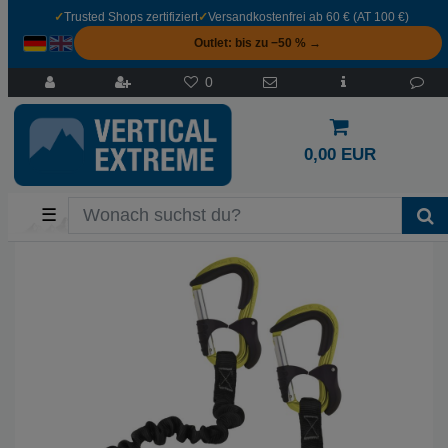
✓
Trusted Shops zertifiziert
✓
Versandkostenfrei ab 60 € (AT 100 €)
Outlet: bis zu −50 % →
0
0,00 EUR
☰