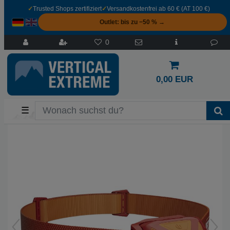
✓
Trusted Shops zertifiziert
✓
Versandkostenfrei ab 60 € (AT 100 €)
Outlet: bis zu −50 % →
0
0,00 EUR
☰