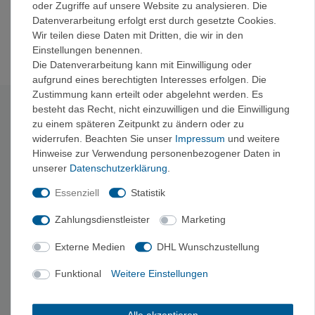
oder Zugriffe auf unsere Website zu analysieren. Die
unter eine Straßenverkehrsordnung fallen, ersetzen die
Datenverarbeitung erfolgt erst durch gesetzte Cookies.
Lampen von Petzl nicht die vorschriftsmäßige
Wir teilen diese Daten mit Dritten, die wir in den
Fahrradbeleuchtung.
Einstellungen benennen.
Die Datenverarbeitung kann mit Einwilligung oder
aufgrund eines berechtigten Interesses erfolgen. Die
Zustimmung kann erteilt oder abgelehnt werden. Es
besteht das Recht, nicht einzuwilligen und die Einwilligung
Technische Daten
zu einem späteren Zeitpunkt zu ändern oder zu
widerrufen. Beachten Sie unser
Impressum
und weitere
Leuchtleistungen mit drei
Hinweise zur Verwendung personenbezogener Daten in
AAA-/LR03-Batterien
unserer
Daten­schutz­erklärung
.
Essenziell
Statistik
Leuchtleistungen nach dem ANSI-/PLATO-FL-1-Standar
Lichtfarbe
Leuchtstufen
Lichtmenge
Leuchtweite
Leuchtdauer
Rese
Zahlungsdienstleister
Marketing
MAX BURN
7 lm
10 m
100 Std.
Externe Medien
DHL Wunschzustellung
TIME
Weiß
STANDARD
100 lm
40 m
10 Std.
Funktional
Weitere Einstellungen
2
MAX
300 lm
65 m
2,5 Std.
POWER
Leuchtleistungen mit CORE-Akku
Alle akzeptieren