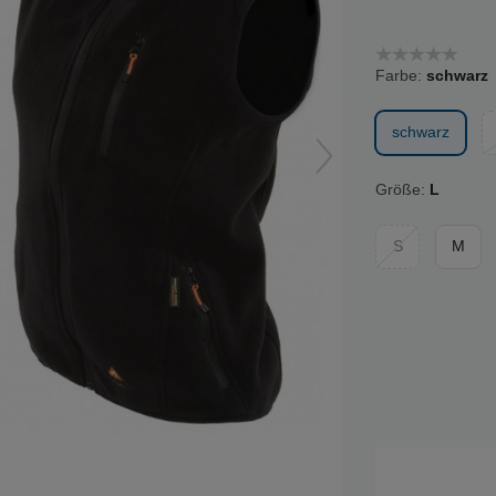
Farbe:
schwarz
schwarz
Größe:
L
S
M