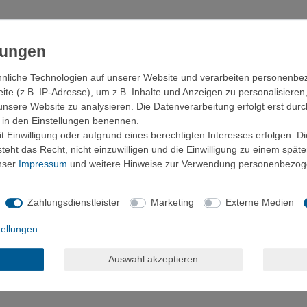
innovative beheizte Weste von ALPENHEAT.
lügelte Funktionsdetails. Diese bietet fünf Heizstufen mit einem spez
nliche Technologien auf unserer Website und verarbeiten personenb
d. Ein Knopfdruck am Heizstufenregler, der sich in der Außentasche d
e (z.B. IP-Adresse), um z.B. Inhalte und Anzeigen zu personalisieren
eizte Weste besteht aus dünnem und behaglichem Fleece, ideal als war
unsere Website zu analysieren. Die Datenverarbeitung erfolgt erst durc
 bis eisige Temperaturen. Bekleidung für sportliche Aktivitäten oder im
ir in den Einstellungen benennen.
 Einwilligung oder aufgrund eines berechtigten Interesses erfolgen. D
eht das Recht, nicht einzuwilligen und die Einwilligung zu einem spät
n, Jagen, Fischen, Reitsport, Wandern, Radfahren oder einfach als Z
unser
Impressum
und weitere Hinweise zur Verwendung personenbezog
Zahlungsdienstleister
Marketing
Externe Medien
us flexibler und hoch beanspruchbaren thermischer Kunststofffaser
tellungen
Auswahl akzeptieren
reiheit.