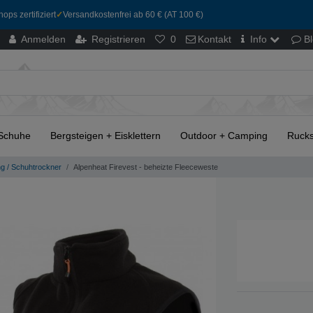
ops zertifiziert
✓
Versandkostenfrei ab 60 € (AT 100 €)
Anmelden
Registrieren
0
Kontakt
Info
B
Schuhe
Bergsteigen + Eisklettern
Outdoor + Camping
Rucks
ng / Schuhtrockner
Alpenheat Firevest - beheizte Fleeceweste