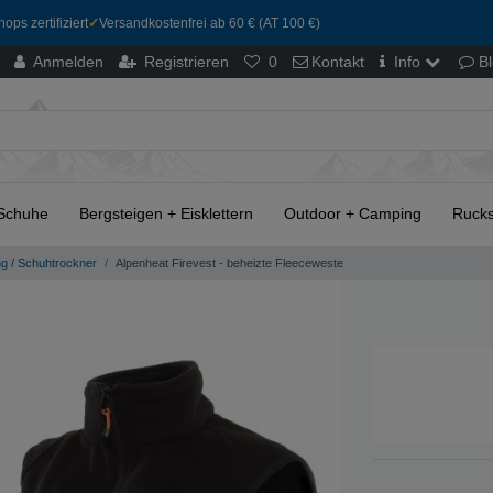
ops zertifiziert
✓
Versandkostenfrei ab 60 € (AT 100 €)
Anmelden
Registrieren
0
Kontakt
Info
B
Schuhe
Bergsteigen + Eisklettern
Outdoor + Camping
Rucks
ng / Schuhtrockner
Alpenheat Firevest - beheizte Fleeceweste