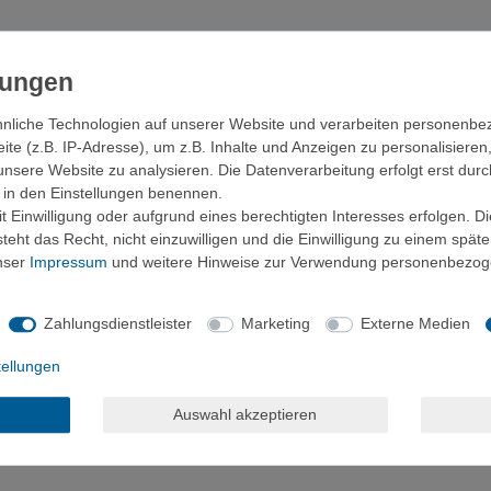
innovative beheizte Weste von ALPENHEAT.
lügelte Funktionsdetails. Diese bietet fünf Heizstufen mit einem spez
nliche Technologien auf unserer Website und verarbeiten personenb
d. Ein Knopfdruck am Heizstufenregler, der sich in der Außentasche d
e (z.B. IP-Adresse), um z.B. Inhalte und Anzeigen zu personalisieren
eizte Weste besteht aus dünnem und behaglichem Fleece, ideal als war
unsere Website zu analysieren. Die Datenverarbeitung erfolgt erst durc
 bis eisige Temperaturen. Bekleidung für sportliche Aktivitäten oder im
ir in den Einstellungen benennen.
 Einwilligung oder aufgrund eines berechtigten Interesses erfolgen. D
eht das Recht, nicht einzuwilligen und die Einwilligung zu einem spät
n, Jagen, Fischen, Reitsport, Wandern, Radfahren oder einfach als Z
unser
Impressum
und weitere Hinweise zur Verwendung personenbezog
Zahlungsdienstleister
Marketing
Externe Medien
us flexibler und hoch beanspruchbaren thermischer Kunststofffaser
tellungen
Auswahl akzeptieren
reiheit.