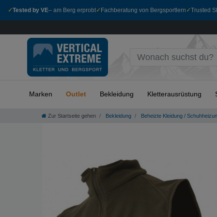
✓
Tested by VE
– am Berg erprobt
✓
Fachberatung von Bergsportlern
✓
Trusted Sh
Marken
Outlet
Bekleidung
Kletterausrüstung
Zur Startseite gehen
Bekleidung
Beheizte Kleidung / Schuhheizu