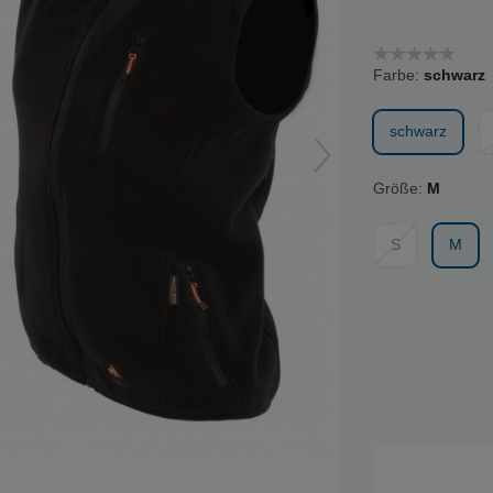
Farbe:
schwarz
schwarz
Größe:
M
S
M