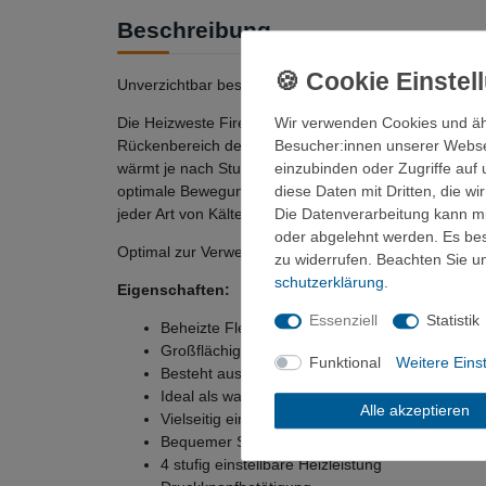
Beschreibung
Unverzichtbar besonders an kühleren Tagen ist die 
Die Heizweste Fire Fleecevest überzeugt durch ausgek
Wir verwenden Cookies und äh
Rückenbereich des Kleidungsstücks eingearbeitet sin
Besucher:innen unserer Webseit
wärmt je nach Stufe für 2,5 bis 7,5 Stunden. Die beh
einzubinden oder Zugriffe auf 
optimale Bewegungsfreiheit. Bequemer Schutz für kalte
diese Daten mit Dritten, die w
jeder Art von Kältegefühl.
Die Datenverarbeitung kann mit
oder abgelehnt werden. Es best
Optimal zur Verwendung beim Schifahren, Snowboarde
zu widerrufen. Beachten Sie 
schutz­erklärung
.
Eigenschaften:
Essenziell
Statistik
Beheizte Fleece Weste.
Großflächiges Heizelement im Rückenbereich a
Funktional
Weitere Eins
Besteht aus dünnem und behaglichem Fleece.
Ideal als warmer Unterzieher.
Alle akzeptieren
Vielseitig einsetzbar durch optimale Bewegungsf
Bequemer Schutz bei kalten Temperaturen.
4 stufig einstellbare Heizleistung