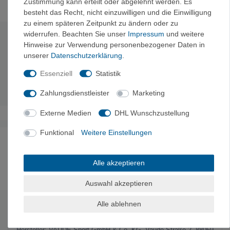
Zustimmung kann erteilt oder abgelehnt werden. Es
besteht das Recht, nicht einzuwilligen und die Einwilligung
zu einem späteren Zeitpunkt zu ändern oder zu
widerrufen. Beachten Sie unser
Impressum
und weitere
Technische Daten
Hinweise zur Verwendung personenbezogener Daten in
unserer
Daten­schutz­erklärung
.
Material:
aus gewalkter Wolle
Essenziell
Statistik
Gewicht
: 130g je Paar
Zahlungsdienstleister
Marketing
Externe Medien
DHL Wunschzustellung
Funktional
Weitere Einstellungen
Noch sind keine Bewertungen vorhanden.
Alle akzeptieren
Auswahl akzeptieren
Es erfolgt keine Prüfung auf Echtheit der Bewertungen.
Alle ablehnen
HERSTELLERINFORMATIONEN