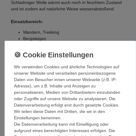
Schladmiger Wolle wärmt auch noch in feuchtem Zustand
und ist zudem auf natürliche Weise wasserabstoßend.
Einsatzbereich:
Wandern, Trekking
Bergsteigen
Wintersport
Alltag
Handschuhgrößen
(Angaben in Zentimeter):
Wir verwenden Cookies und ähnliche Technologien auf
unserer Website und verarbeiten personenbezogene
Daten von Besucher:innen unserer Webseite (z.B. IP-
Größe
Handumfang*
Adresse), um z.B. Inhalte und Anzeigen zu
7
19
personalisieren, Medien von Drittanbietern einzubinden
8
22
oder Zugriffe auf unsere Website zu analysieren. Die
9
24
Datenverarbeitung erfolgt erst durch gesetzte Cookies.
10
27
Wir teilen diese Daten mit Dritten, die wir in den
(*Umfang gemessen an der breitesten Stelle der Hand
Einstellungen benennen.
einschließlich Handknöchel und ohne Daumen)
Die Datenverarbeitung kann mit Einwilligung oder
aufgrund eines berechtigten Interesses erfolgen. Die