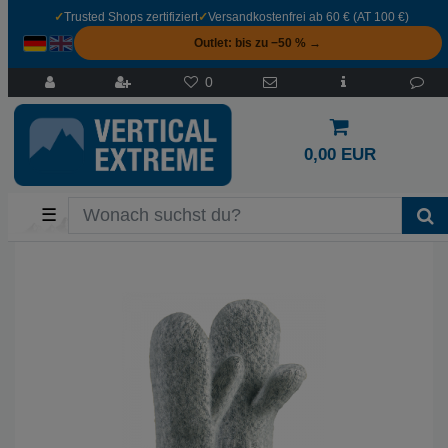
✓
Trusted Shops zertifiziert
✓
Versandkostenfrei ab 60 € (AT 100 €)
Outlet: bis zu −50 % →
0
0,00 EUR
☰