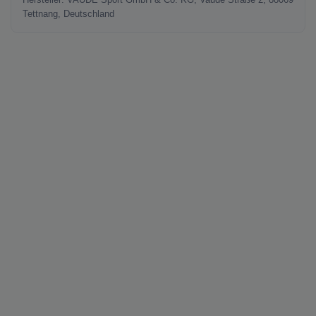
Hersteller: VAUDE Sport GmbH & Co. KG, Vaude Straße 2, 88069
Tettnang, Deutschland