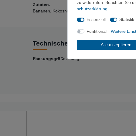
zu widerrufen. Beachten Sie 
Zutaten:
schutz­erklärung
.
Bananen, Kokosnußöl, Zucker, Honig.
Essenziell
Statistik
Funktional
Weitere Eins
Technische Daten
Alle akzeptieren
Packungsgröße:
200 g