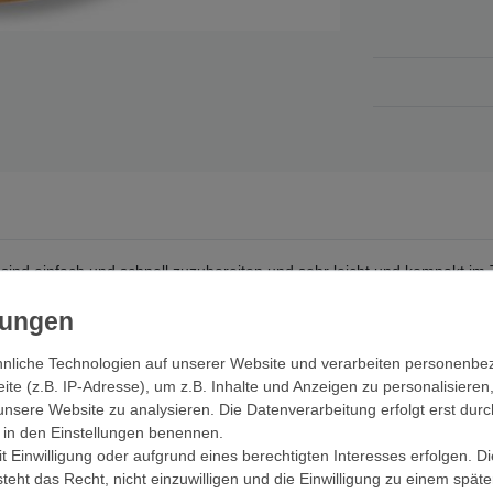
h sind einfach und schnell zuzubereiten und sehr leicht und kompakt im
en, Expeditionen und auf Reisen, bei denen das Packmaß und das Gewic
chonend zubereitet, zuverlässig haltbar verpackt (keine Kühlung nötig
 wird auch nur sehr wenig Müll produziert.
nliche Technologien auf unserer Website und verarbeiten personenb
e (z.B. IP-Adresse), um z.B. Inhalte und Anzeigen zu personalisieren
von Frühstück über Hauptessen bis zum Dessert. Die Gerichte sind aus
unsere Website zu analysieren. Die Datenverarbeitung erfolgt erst durc
sind viele vegetarische Mahlzeiten erhältlich.
ir in den Einstellungen benennen.
 Einwilligung oder aufgrund eines berechtigten Interesses erfolgen. D
s Ergänzung zum Frühstück oder Dessert. Entspricht ca. 600g frischer
eht das Recht, nicht einzuwilligen und die Einwilligung zu einem spät