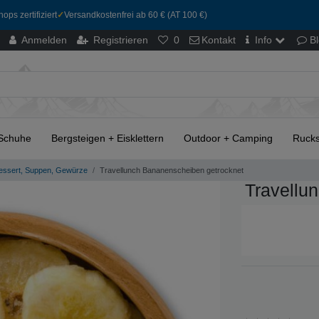
ops zertifiziert
✓
Versandkostenfrei ab 60 € (AT 100 €)
Anmelden
Registrieren
0
Kontakt
Info
B
Schuhe
Bergsteigen + Eisklettern
Outdoor + Camping
Rucks
ssert, Suppen, Gewürze
Travellunch Bananenscheiben getrocknet
Travellu