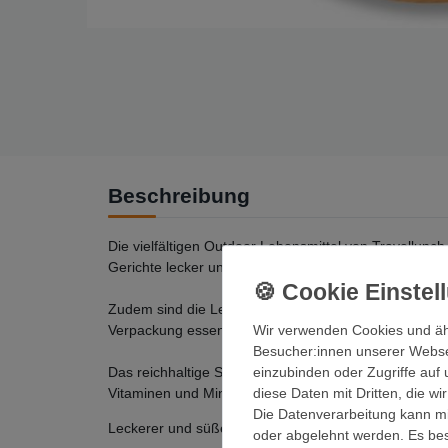
Beschreibung
Die vielfältigen Outdoor Lebensmittel von Travellunc
Gerichte lecker und nahrhaft. Auf Hoch- und Biketour
Zudem sind die Lebensmittel von Travellunch umwelts
Verpackung essen kann, ist kein Abwasch nötig und es
Wir verwenden Cookies und äh
Besucher:innen unserer Webseit
Das reichhaltige Sortiment umfasst alle Mahlzeiten 
einzubinden oder Zugriffe auf 
Vitaminen und Mineralstoffen zusammengesetzt und es 
diese Daten mit Dritten, die w
Die Datenverarbeitung kann mit
Leckerer und süßer Snack für Zwischendurch oder al
oder abgelehnt werden. Es best