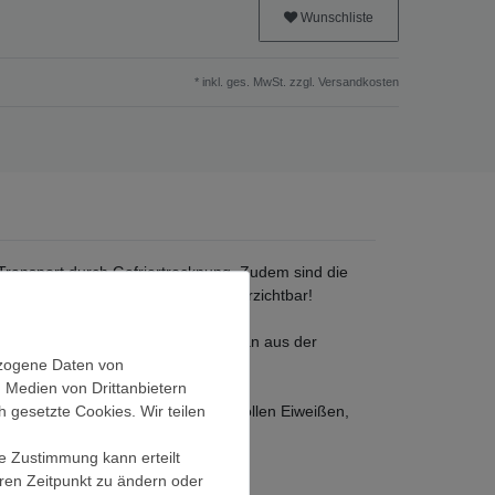
Wunschliste
* inkl. ges. MwSt. zzgl.
Versandkosten
 Transport durch Gefriertrocknung. Zudem sind die
ht zählt, sind die Mahlzeiten unverzichtbar!
) und hygienisch einwandfrei. Da man aus der
ezogene Daten von
, Medien von Drittanbietern
gewogen aus Kohlenhydraten, wertvollen Eiweißen,
h gesetzte Cookies. Wir teilen
ie Zustimmung kann erteilt
 Bananen.
eren Zeitpunkt zu ändern oder