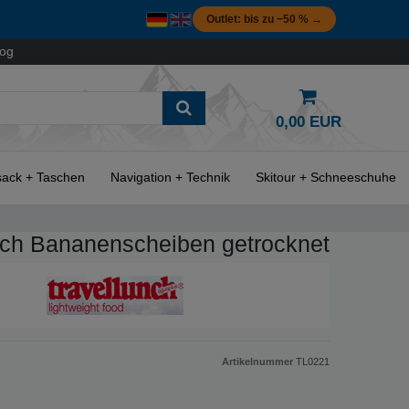
Outlet: bis zu −50 % →
log
0,00 EUR
ack + Taschen
Navigation + Technik
Skitour + Schneeschuhe
nch Bananenscheiben getrocknet
Artikelnummer
TL0221