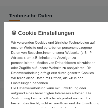
Technische Daten
Ausführung
Abmessungen
Gewicht
Dicke
R-Wert
F
Regular
51 x 183 cm
400 g
1,5 cm
2,6
C
Wir verwenden Cookies und ähnliche Technologien auf
unserer Website und verarbeiten personenbezogene
Daten von Besucher:innen unserer Webseite (z.B. IP-
Large
63 x 196 cm
540 g
1,5 cm
2,6
C
Adresse), um z.B. Inhalte und Anzeigen zu
R-Wert:
2.0
personalisieren, Medien von Drittanbietern einzubinden
Gewicht:
400 g (Reg) - 540 g (Large)
oder Zugriffe auf unsere Website zu analysieren. Die
Datenverarbeitung erfolgt erst durch gesetzte Cookies.
Wir teilen diese Daten mit Dritten, die wir in den
Einstellungen benennen.
Die Datenverarbeitung kann mit Einwilligung oder
aufgrund eines berechtigten Interesses erfolgen. Die
Produktvideo
Zustimmung kann erteilt oder abgelehnt werden. Es
besteht das Recht, nicht einzuwilligen und die Einwilligung