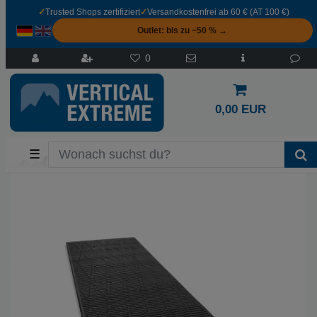
✓
Trusted Shops zertifiziert
✓
Versandkostenfrei ab 60 € (AT 100 €)
Outlet: bis zu −50 % →
0
0,00 EUR
☰