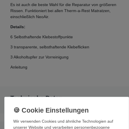
Es ist auch die beste Wahl für die Reparatur von größeren
Rissen. Funktioniert bei allen Therm-a-Rest Matratzen,
einschließlich NeoAir.
Details:
6 Selbsthaftende Klebestoffpunkte
3 transparente, selbsthaftende Klebeflicken
3 Alkoholtupfer zur Vorreinigung
Anleitung
Technische Daten
Wir verwenden Cookies und ähnliche Technologien auf
unserer Website und verarbeiten personenbezogene