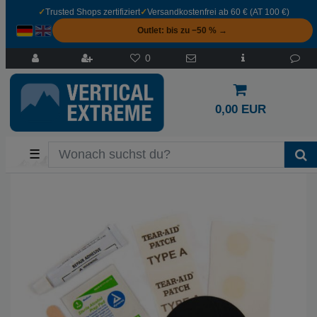
✓
Trusted Shops zertifiziert
✓
Versandkostenfrei ab 60 € (AT 100 €)
Outlet: bis zu −50 % →
0
0,00 EUR
☰