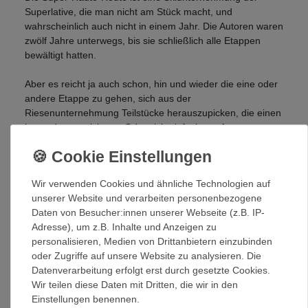
Superlative, die man nicht am Stück macht, und
wahrscheinlich auch nicht in einem Jahr. Die Autoren waren
zwölf Jahre unterwegs, bis sie schließlich alle Etappen
bewältigt hatten.
Aber es reicht ja auch schon, hin und wieder die eine oder
andere Etappe zu gehen, sich aus der
Riesenunternehmung Teilstücke herauszupicken, die einen
besonders motivieren. Oder sich einfach nur Anregungen
zu holen, in welche Alpenecke man auch mal hin sollte.
Gebiete:
Wir verwenden Cookies und ähnliche Technologien auf
unserer Website und verarbeiten personenbezogene
Daten von Besucher:innen unserer Webseite (z.B. IP-
Mittelmeer - Mont Blanc
Adresse), um z.B. Inhalte und Anzeigen zu
Mont Blanc - Gotthard
personalisieren, Medien von Drittanbietern einzubinden
Gotthard - Brenner
oder Zugriffe auf unsere Website zu analysieren. Die
Brenner - Rottenmann
Datenverarbeitung erfolgt erst durch gesetzte Cookies.
Rottenmann - Wien
Wir teilen diese Daten mit Dritten, die wir in den
Einstellungen benennen.