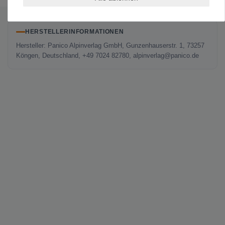
Es erfolgt keine Prüfung auf Echtheit der Bewertungen.
HERSTELLERINFORMATIONEN
Hersteller: Panico Alpinverlag GmbH, Gunzenhauserstr. 1, 73257
Köngen, Deutschland, +49 7024 82780, alpinverlag@panico.de