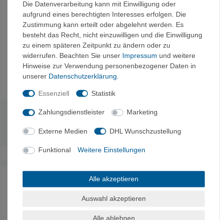
Die Datenverarbeitung kann mit Einwilligung oder
Autoren:
Hermann Maier, Hubert Schüle, Walter Seiler,
aufgrund eines berechtigten Interesses erfolgen. Die
Brigitte Neufang, Rainer Hillesheim
Zustimmung kann erteilt oder abgelehnt werden. Es
Umfang:
228 Seiten
besteht das Recht, nicht einzuwilligen und die Einwilligung
Auflage:
1. Auflage 2010
zu einem späteren Zeitpunkt zu ändern oder zu
Verlag:
Panico Alpinverlag
widerrufen. Beachten Sie unser
Impressum
und weitere
ISBN
: 978-3-936740-58-5
Hinweise zur Verwendung personenbezogener Daten in
unserer
Daten­schutz­erklärung
.
Essenziell
Statistik
Zahlungsdienstleister
Marketing
Technische Daten
Externe Medien
DHL Wunschzustellung
Funktional
Weitere Einstellungen
Noch sind keine Bewertungen vorhanden.
Alle akzeptieren
Auswahl akzeptieren
Alle ablehnen