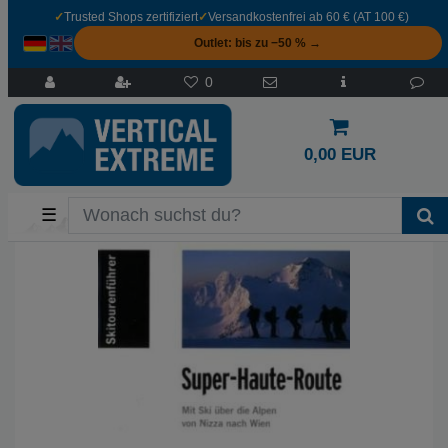
✓
Trusted Shops zertifiziert
✓
Versandkostenfrei ab 60 € (AT 100 €)
Outlet: bis zu −50 % →
0
0,00 EUR
☰