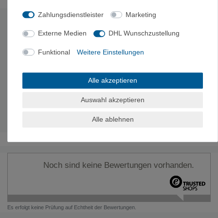
Zahlungsdienstleister
Marketing
Technische Daten
Externe Medien
DHL Wunschzustellung
Funktional
Weitere Einstellungen
Material:
Kohlenstofffasern und Stahlauskleidung
Füllung:
Komprimierter Stickstoff
Fülldruck (= Betriebsdruck):
300 bar (= 4350 PSI)
Alle akzeptieren
Prüfdruck:
450 bar
Öffnungsdruck:
>800 bar
Auswahl akzeptieren
Inhalt (Volumen):
0,25 l
Gewicht:
310 g
Alle ablehnen
Noch sind keine Bewertungen vorhanden.
Es erfolgt keine Prüfung auf Echtheit der Bewertungen.