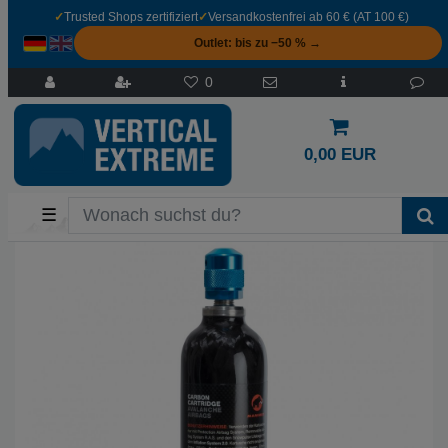
✓
Trusted Shops zertifiziert
✓
Versandkostenfrei ab 60 € (AT 100 €)
Outlet: bis zu −50 % →
0
0,00 EUR
☰