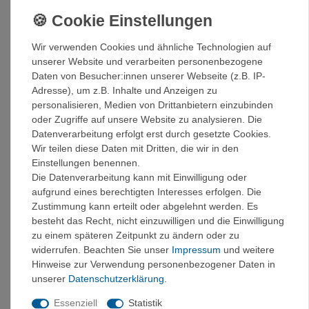
Snowpulse® Lawinenairbags ab Wintersaison 2011-
2012
Mammut airbag technology 3
Wir verwenden Cookies und ähnliche Technologien auf
Das Airbag System 3.0 ist ein verlässliches Airbagsystem,
unserer Website und verarbeiten personenbezogene
das gleichzeitig so klein und leicht ist, dass du es weder auf
Daten von Besucher:innen unserer Webseite (z.B. IP-
langen Skitouren noch beim Freeriden wirklich spürst.
Adresse), um z.B. Inhalte und Anzeigen zu
personalisieren, Medien von Drittanbietern einzubinden
Auslösesystem
oder Zugriffe auf unsere Website zu analysieren. Die
Das Mammut-Airbagsystem verwendet keine
Datenverarbeitung erfolgt erst durch gesetzte Cookies.
pyrotechnischen Komponenten.
Wir teilen diese Daten mit Dritten, die wir in den
Das System wird über einen Stahldraht ausgelöst.
Einstellungen benennen.
Die Datenverarbeitung kann mit Einwilligung oder
AIRBAG-Überdurckventil
aufgrund eines berechtigten Interesses erfolgen. Die
Das Mammut-Airbagsystem ist mit einem Überdruckventil
Zustimmung kann erteilt oder abgelehnt werden. Es
ausgestattet.
besteht das Recht, nicht einzuwilligen und die Einwilligung
Unbeabsichtiges Auslösen
zu einem späteren Zeitpunkt zu ändern oder zu
Die Kartusche ist vom Auslösesystem abgekoppelt. Ein
widerrufen. Beachten Sie unser
Impressum
und weitere
unbeabsichtigtes
Hinweise zur Verwendung personenbezogener Daten in
Auslösen ist nicht möglich.
unserer
Daten­schutz­erklärung
.
Essenziell
Statistik