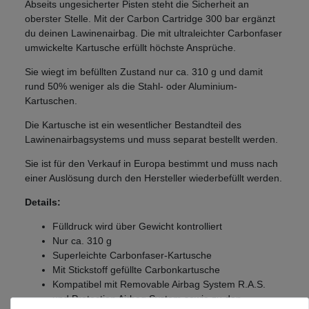
Abseits ungesicherter Pisten steht die Sicherheit an
oberster Stelle. Mit der Carbon Cartridge 300 bar ergänzt
du deinen Lawinenairbag. Die mit ultraleichter Carbonfaser
umwickelte Kartusche erfüllt höchste Ansprüche.
Sie wiegt im befüllten Zustand nur ca. 310 g und damit
rund 50% weniger als die Stahl- oder Aluminium-
Kartuschen.
Die Kartusche ist ein wesentlicher Bestandteil des
Lawinenairbagsystems und muss separat bestellt werden.
Sie ist für den Verkauf in Europa bestimmt und muss nach
einer Auslösung durch den Hersteller wiederbefüllt werden.
Details:
Fülldruck wird über Gewicht kontrolliert
Nur ca. 310 g
Superleichte Carbonfaser-Kartusche
Mit Stickstoff gefüllte Carbonkartusche
Kompatibel mit Removable Airbag System R.A.S.
und Protection Airbag System sowie zu den