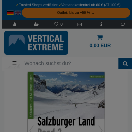
✓
Trusted Shops zertifiziert
✓
Versandkostenfrei ab 60 € (AT 100 €)
Outlet: bis zu −50 % →
0
0,00 EUR
☰