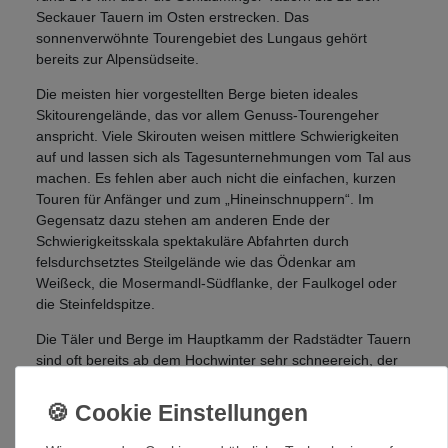
Seckauer Tauern im Osten erstrecken. Das
sonnenverwöhnte Tourengebiet des Lungaus gehört
bereits zur Alpensüdseite.
Die meisten hier vorgestellten Berge bieten ideales
Skitourengelände, das vor allem Genuss-Tourengeher
anspricht. Viele Skirouten weisen mittlere Schwierigkeiten
auf und lassen sich als Tagesunternehmungen vom Tal aus
machen. Es fehlen aber auch nicht die einfachen, kurzen
Touren für Anfänger und zum „Hineinschnuppern“. Im
Gegensatz dazu stehen am anderen Ende der
Schwierigkeitsskala spektakuläre Abfahrten durch
felsdurchsetztes Steilgelände wie das Ödenkar am
Weißeck, die Mosermandl-Südflanke, der Faulkogel oder
die Steinfeldspitze.
Die Täler und Berge im Hauptkamm der Radstädter Tauern
sind oft bereits ab dem Hochwinter sehr schneereich, der
Lungau bekommt seine Niederschläge üblicherweise, wenn
„Italientiefs“ die Alpensüdseite mit Schneefällen erreichen.
Erfreulich ist, dass die Talschlüsse in den Radstädter