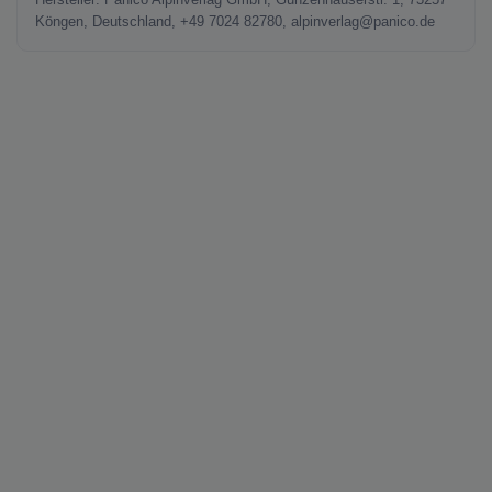
Hersteller: Panico Alpinverlag GmbH, Gunzenhauserstr. 1, 73257
Köngen, Deutschland, +49 7024 82780, alpinverlag@panico.de