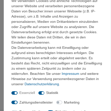
Wir verwenden Cookies und ähnliche Technologien auf
Tauern und die Passlandschaften von Obertauern und
unserer Website und verarbeiten personenbezogene
Katschberg bis auf wenige Ausnahmen gut mit öffentlichen
Daten von Besucher:innen unserer Webseite (z.B. IP-
Regionalbussen erreichbar sind. Ein Hinweis darauf wird
Adresse), um z.B. Inhalte und Anzeigen zu
jeweils bei den entsprechenden Tourengebieten in ihrer
personalisieren, Medien von Drittanbietern einzubinden
Einleitung gegeben.
oder Zugriffe auf unsere Website zu analysieren. Die
Datenverarbeitung erfolgt erst durch gesetzte Cookies.
Tourengebiete:
Wir teilen diese Daten mit Dritten, die wir in den
Einstellungen benennen.
Kleinarl
Die Datenverarbeitung kann mit Einwilligung oder
Flachauwinkl
aufgrund eines berechtigten Interesses erfolgen. Die
Altenmarkt - Zauchensee
Zustimmung kann erteilt oder abgelehnt werden. Es
Unter- und Obertauern
besteht das Recht, nicht einzuwilligen und die Einwilligung
Tweng - Mauterndorf
zu einem späteren Zeitpunkt zu ändern oder zu
Weißpriach - Tamsweg
widerrufen. Beachten Sie unser
Impressum
und weitere
Salzburger Nockberge
Hinweise zur Verwendung personenbezogener Daten in
Katschberg - Murtal
unserer
Daten­schutz­erklärung
.
Zederhaus
Riedingtal
Essenziell
Statistik
Zahlungsdienstleister
Marketing