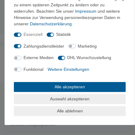
anerkanntes Material, PFAS-frei
zu einem späteren Zeitpunkt zu ändern oder zu
Volumen:
1L
widerrufen. Beachten Sie unser
Impressum
und weitere
Dimensionen:
16.5 x 12 x 5 cm
Hinweise zur Verwendung personenbezogener Daten in
Gewicht:
22 g
unserer
Daten­schutz­erklärung
.
Essenziell
Statistik
Zahlungsdienstleister
Marketing
Noch sind keine Bewertungen vorhanden.
Externe Medien
DHL Wunschzustellung
Funktional
Weitere Einstellungen
Es erfolgt keine Prüfung auf Echtheit der Bewertungen.
Alle akzeptieren
HERSTELLERINFORMATIONEN
Auswahl akzeptieren
Hersteller: Exped-Service UG, Heidkämpe 6, 26197 Huntlosen,
Alle ablehnen
Deutschland, repservice.eu@exped.com
EU-Verantwortlicher: Exped AG, Hardstr 81, 8004 Zürich,
Schweiz, info@exped.com