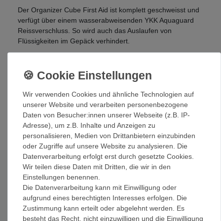
Der Organizer Cube First Aid ist komplett geschweisst und
verfügt über einem wasserabweisenden YKK Aquaguard
Reissverschluss. So wird auch das Auslaufen von
Flüssigkeiten im Gepäck verhindert.
Dank der rechteckigen Form ist er selbststehend. Eine
seitliche Schlaufe erleichtert die Bedienung und lässt den
Organizer aufhängen.
Wir verwenden Cookies und ähnliche Technologien auf
Das Stoffmaterial besteht einem rezyklierten 75 D Ripstop
unserer Website und verarbeiten personenbezogene
Polyester, TPU Film Laminat und einem transparenten,
Daten von Besucher:innen unserer Webseite (z.B. IP-
bluesign® anerkannten TPU Film.
Adresse), um z.B. Inhalte und Anzeigen zu
personalisieren, Medien von Drittanbietern einzubinden
oder Zugriffe auf unsere Website zu analysieren. Die
Datenverarbeitung erfolgt erst durch gesetzte Cookies.
Wir teilen diese Daten mit Dritten, die wir in den
Technische Daten
Einstellungen benennen.
Die Datenverarbeitung kann mit Einwilligung oder
Material 1:
Rezykliertes 75 D Ripstop Polyester, TPU Film
aufgrund eines berechtigten Interesses erfolgen. Die
Laminat, bluesign® anerkanntes Material, PFAS-frei
Zustimmung kann erteilt oder abgelehnt werden. Es
Material 2:
durchsichtiger TPU Film, bluesign®
besteht das Recht, nicht einzuwilligen und die Einwilligung