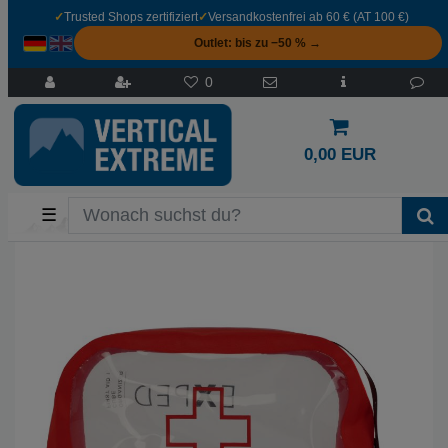
✓
Trusted Shops zertifiziert
✓
Versandkostenfrei ab 60 € (AT 100 €)
Outlet: bis zu −50 % →
0
0,00 EUR
☰