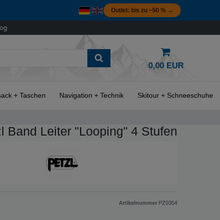
Outlet: bis zu −50 % →
log
0,00 EUR
ack + Taschen
Navigation + Technik
Skitour + Schneeschuhe
l Band Leiter "Looping" 4 Stufen
Artikelnummer
PZ0354