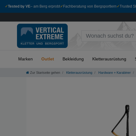
✓
Tested by VE
– am Berg erprobt
✓
Fachberatung von Bergsportlern
✓
Trusted Sh
Marken
Outlet
Bekleidung
Kletterausrüstung
Zur Startseite gehen
Kletterausrüstung
Hardware + Karabiner