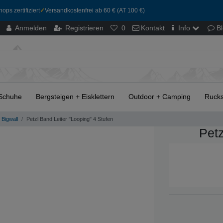
ops zertifiziert
✓
Versandkostenfrei ab 60 € (AT 100 €)
Anmelden
Registrieren
0
Kontakt
Info
B
Schuhe
Bergsteigen + Eisklettern
Outdoor + Camping
Rucks
Bigwall
Petzl Band Leiter "Looping" 4 Stufen
Petz