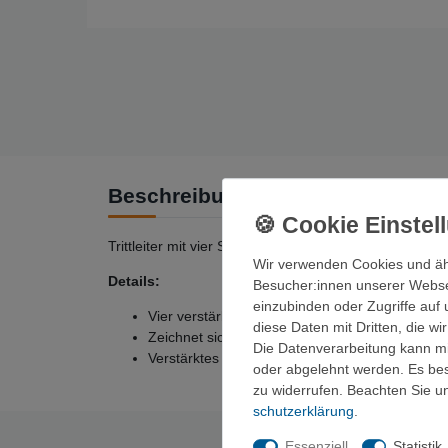
Beschreibung
Trittleiter mit vier Stufe zum technischen Klettern.
Wir verwenden Cookies und äh
Details:
Besucher:innen unserer Webseit
einzubinden oder Zugriffe auf 
Vier verstärkte Sprossen aus Bandmaterial.
diese Daten mit Dritten, die w
Zeichnet sich besonders durch geringes Gewi
Die Datenverarbeitung kann mit
Verstärktes Bandmaterial zum Schutz gegen Ab
oder abgelehnt werden. Es best
zu widerrufen. Beachten Sie 
schutz­erklärung
.
Essenziell
Statistik