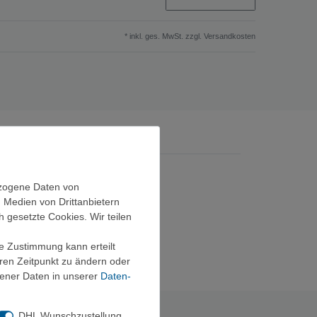
* inkl. ges. MwSt. zzgl.
Versandkosten
ezogene Daten von
, Medien von Drittanbietern
h gesetzte Cookies. Wir teilen
ie Zustimmung kann erteilt
eren Zeitpunkt zu ändern oder
ener Daten in unserer
Daten­
DHL Wunschzustellung