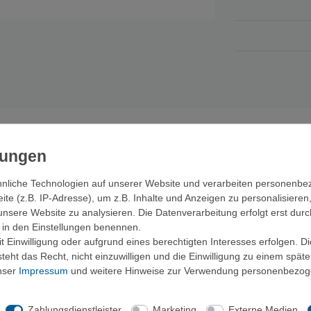
nliche Technologien auf unserer Website und verarbeiten personenb
e (z.B. IP-Adresse), um z.B. Inhalte und Anzeigen zu personalisieren
unsere Website zu analysieren. Die Datenverarbeitung erfolgt erst durc
ir in den Einstellungen benennen.
cht und minimales Packmaß aus.
 Einwilligung oder aufgrund eines berechtigten Interesses erfolgen. D
rieb.
eht das Recht, nicht einzuwilligen und die Einwilligung zu einem spät
unser
Impressum
und weitere Hinweise zur Verwendung personenbezog
Zahlungsdienstleister
Marketing
Externe Medien