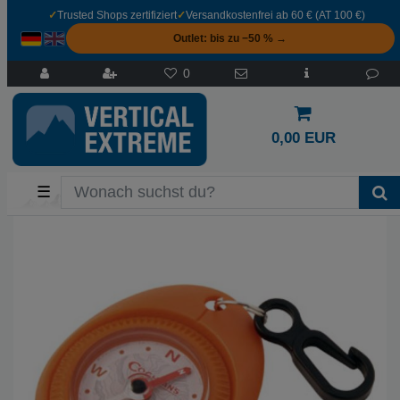
✓
Trusted Shops zertifiziert
✓
Versandkostenfrei ab 60 € (AT 100 €)
Outlet: bis zu −50 % →
0
0,00 EUR
☰