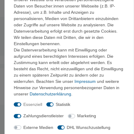
Daten von Besucher:innen unserer Webseite (z.B. IP-
Adresse), um z.B. Inhalte und Anzeigen zu
personalisieren, Medien von Drittanbietern einzubinden
oder Zugriffe auf unsere Website zu analysieren. Die
Technische Daten
Datenverarbeitung erfolgt erst durch gesetzte Cookies.
Wir teilen diese Daten mit Dritten, die wir in den
Einstellungen benennen.
Gewicht
: 30 g
Die Datenverarbeitung kann mit Einwilligung oder
aufgrund eines berechtigten Interesses erfolgen. Die
Zustimmung kann erteilt oder abgelehnt werden. Es
besteht das Recht, nicht einzuwilligen und die Einwilligung
zu einem späteren Zeitpunkt zu ändern oder zu
Noch sind keine Bewertungen vorhanden.
widerrufen. Beachten Sie unser
Impressum
und weitere
Hinweise zur Verwendung personenbezogener Daten in
unserer
Daten­schutz­erklärung
.
Es erfolgt keine Prüfung auf Echtheit der Bewertungen.
Essenziell
Statistik
Zahlungsdienstleister
Marketing
HERSTELLERINFORMATIONEN
Externe Medien
DHL Wunschzustellung
Hersteller: Relags GmbH, Im Grund 6-10, 83104 Tuntenhausen,