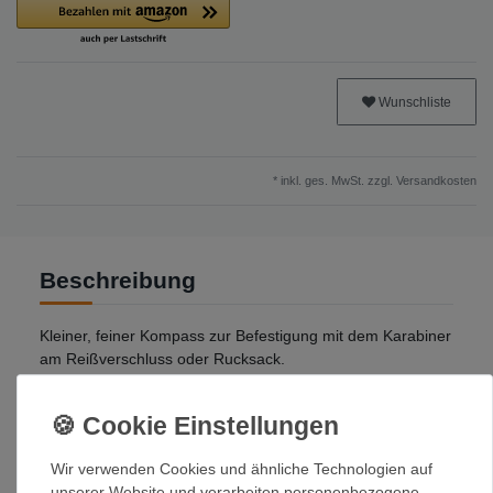
Wunschliste
* inkl. ges. MwSt. zzgl.
Versandkosten
Beschreibung
Kleiner, feiner Kompass zur Befestigung mit dem Karabiner
am Reißverschluss oder Rucksack.
Details
:
Bietet eine verstellbare Rosette und zeigt so auf einen Blick
die Zielrichtung. Flüssigkeitsgefüllte Kapsel.
Wir verwenden Cookies und ähnliche Technologien auf
unserer Website und verarbeiten personenbezogene