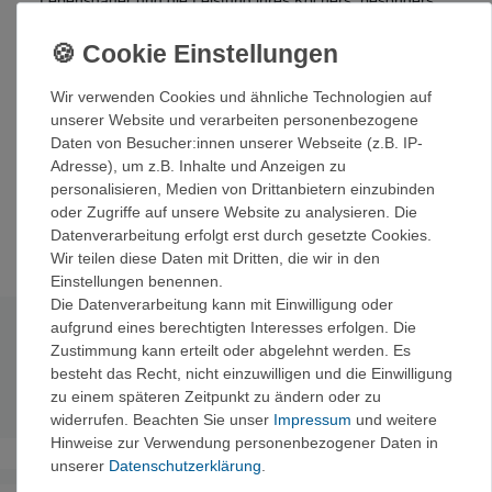
Lebensdauer und die Leistung ihres Kochers, besonders
geeignet für lange Touren.
Lieferumfang
: Flammenverteiler, Düsenreiniger, Düsen-
und Kabelwerkzeug, Sicherheitsnadel, Pumpenlageröl,
Wir verwenden Cookies und ähnliche Technologien auf
Pumpenlager, Brennstofffilter, Regelventilkugel,
unserer Website und verarbeiten personenbezogene
Regelventilfeder, Verschlusskappe für das Regelventil,
Daten von Besucher:innen unserer Webseite (z.B. IP-
Brennstoffschlauchmuffe, XGK GK-Düse, XGK X-Düse,
Adresse), um z.B. Inhalte und Anzeigen zu
Reinigungsnadel mit Hülle, Luftschlauch, Tauchrohr, 2 O-
personalisieren, Medien von Drittanbietern einzubinden
Ringe für den Brennstoffschlauch, 2 O-Ringe für die
oder Zugriffe auf unsere Website zu analysieren. Die
Brennstoffflasche, 2 O-Ringe für das Regelventil.
Datenverarbeitung erfolgt erst durch gesetzte Cookies.
Wir teilen diese Daten mit Dritten, die wir in den
Einstellungen benennen.
Die Datenverarbeitung kann mit Einwilligung oder
aufgrund eines berechtigten Interesses erfolgen. Die
Technische Daten
Zustimmung kann erteilt oder abgelehnt werden. Es
besteht das Recht, nicht einzuwilligen und die Einwilligung
Gewicht
: 113 g
zu einem späteren Zeitpunkt zu ändern oder zu
widerrufen. Beachten Sie unser
Impressum
und weitere
Hinweise zur Verwendung personenbezogener Daten in
unserer
Daten­schutz­erklärung
.