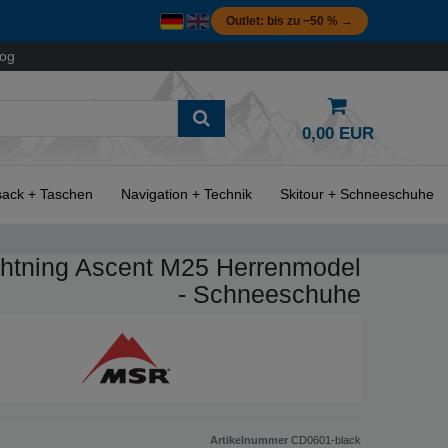
Outlet: bis zu −50 % →
log
0,00 EUR
ack + Taschen
Navigation + Technik
Skitour + Schneeschuhe
htning Ascent M25 Herrenmodel
- Schneeschuhe
Artikelnummer
CD0601-black