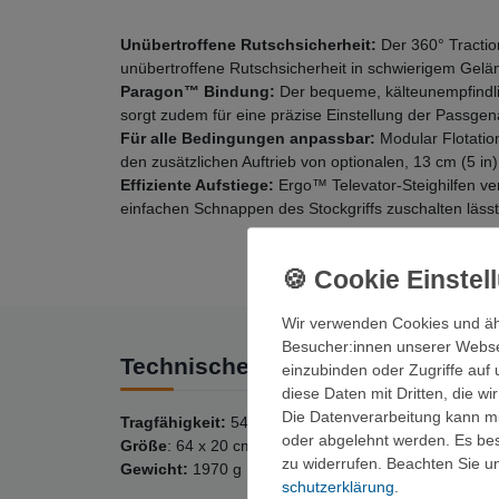
Unübertroffene Rutschsicherheit:
Der 360° Tractio
unübertroffene Rutschsicherheit in schwierigem Gelä
Paragon™ Bindung:
Der bequeme, kälteunempfindlic
sorgt zudem für eine präzise Einstellung der Passgena
Für alle Bedingungen anpassbar:
Modular Flotatio
den zusätzlichen Auftrieb von optionalen, 13 cm (5 i
Effiziente Aufstiege:
Ergo™ Televator-Steighilfen ve
einfachen Schnappen des Stockgriffs zuschalten lässt
Wir verwenden Cookies und äh
Besucher:innen unserer Webseit
Technische Daten
einzubinden oder Zugriffe auf 
diese Daten mit Dritten, die w
Die Datenverarbeitung kann mit
Tragfähigkeit:
54-100 kg
oder abgelehnt werden. Es best
Größe
: 64 x 20 cm
zu widerrufen. Beachten Sie 
Gewicht:
1970 g
schutz­erklärung
.