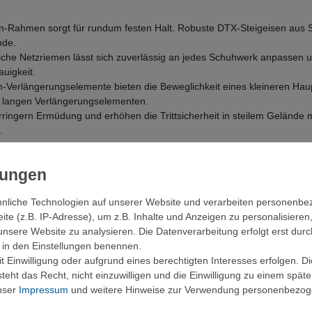
n-Rahmen sorgt für rundum festen Halt. Robuste DTX-Steigeisen aus S
nde.
he Netzriemen lässt sich zuverlässig an jedes Schuhwerk anpassen un
uigkeit.
n-Verlängerungselemente bieten die Beweglichkeit eines kleineren Ha
n) langen Verlängerungselementen.
rringern Ermüdung und erhöhen die Trittsicherheit in steilem Gelände
.
nliche Technologien auf unserer Website und verarbeiten personenb
e (z.B. IP-Adresse), um z.B. Inhalte und Anzeigen zu personalisieren
unsere Website zu analysieren. Die Datenverarbeitung erfolgt erst durc
ir in den Einstellungen benennen.
 Einwilligung oder aufgrund eines berechtigten Interesses erfolgen. D
eht das Recht, nicht einzuwilligen und die Einwilligung zu einem spät
unser
Impressum
und weitere Hinweise zur Verwendung personenbezog