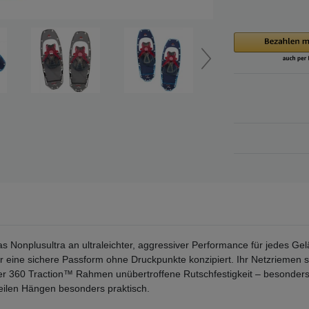
 Nonplusultra an ultraleichter, aggressiver Performance für jedes Gelä
 eine sichere Passform ohne Druckpunkte konzipiert. Ihr Netzriemen sor
er 360 Traction™ Rahmen unübertroffene Rutschfestigkeit – besonder
steilen Hängen besonders praktisch.