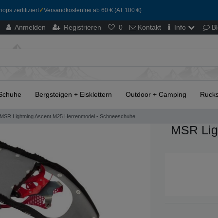
ops zertifiziert
✓
Versandkostenfrei ab 60 € (AT 100 €)
Anmelden
Registrieren
0
Kontakt
Info
B
Schuhe
Bergsteigen + Eisklettern
Outdoor + Camping
Rucks
MSR Lightning Ascent M25 Herrenmodel - Schneeschuhe
MSR Lig