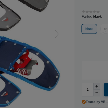
Farbe:
black
black
co
Tested by VE –