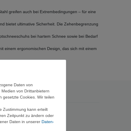
tahl greifen auch bei Extrembedingungen – für eine
d bietet ultimative Sicherheit. Die Zehenbegrenzung
uptschneeschuhs bei hartem Schnee sowie bei Bedarf
 mit einem ergonomischen Design, das sich mit einem
ezogene Daten von
, Medien von Drittanbietern
h gesetzte Cookies. Wir teilen
ie Zustimmung kann erteilt
eren Zeitpunkt zu ändern oder
ener Daten in unserer
Daten­