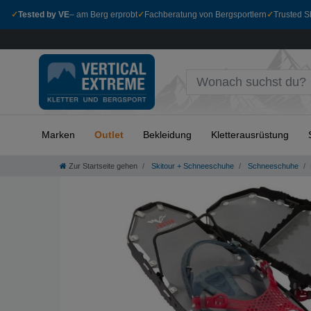
✓
Tested by VE
– am Berg erprobt
✓
Fachberatung von Bergsportlern
✓
Trusted Sh
Marken
Outlet
Bekleidung
Kletterausrüstung
Zur Startseite gehen
Skitour + Schneeschuhe
Schneeschuhe