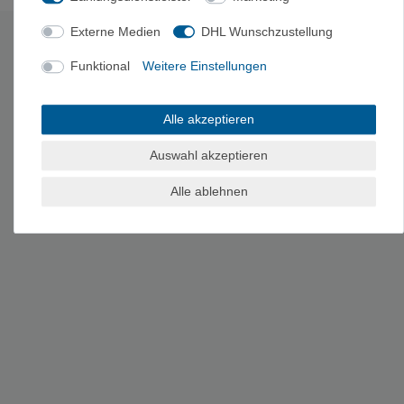
Es erfolgt keine Prüfung auf Echtheit der Bewertungen.
Externe Medien
DHL Wunschzustellung
HERSTELLERINFORMATIONEN
Funktional
Weitere Einstellungen
Hersteller: Cascade Designs Limited, Dwyer Road P25 , H582
Midleton, Irland, customerservice@cascadedesigns.ie
Alle akzeptieren
Auswahl akzeptieren
Alle ablehnen