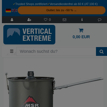
✓
Trusted Shops zertifiziert
✓
Versandkostenfrei ab 60 € (AT 100 €)
Outlet: bis zu −50 % →
0
0,00 EUR
☰