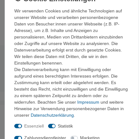
1-Liter-Topf:
Für Touren mit ein bis zwei Personen und
Wir verwenden Cookies und ähnliche Technologien auf
überall, wo es vor allem auf Gewicht und Platz ankommt.
unserer Website und verarbeiten personenbezogene
Mit transparentem, BPA-freiem Siebdeckel und
Daten von Besucher:innen unserer Webseite (z.B. IP-
Klapp-/Einrastgriff.
Adresse), um z.B. Inhalte und Anzeigen zu
personalisieren, Medien von Drittanbietern einzubinden
oder Zugriffe auf unsere Website zu analysieren. Die
Datenverarbeitung erfolgt erst durch gesetzte Cookies.
Wir teilen diese Daten mit Dritten, die wir in den
Technische Daten
Einstellungen benennen.
Die Datenverarbeitung kann mit Einwilligung oder
Volumen:
1,0l
aufgrund eines berechtigten Interesses erfolgen. Die
Gewicht:
277g
Zustimmung kann erteilt oder abgelehnt werden. Es
besteht das Recht, nicht einzuwilligen und die Einwilligung
zu einem späteren Zeitpunkt zu ändern oder zu
widerrufen. Beachten Sie unser
Impressum
und weitere
Hinweise zur Verwendung personenbezogener Daten in
Noch sind keine Bewertungen vorhanden.
unserer
Daten­schutz­erklärung
.
Essenziell
Statistik
Zahlungsdienstleister
Marketing