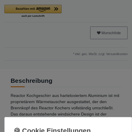
Wunschliste
* inkl. ges. MwSt. zzgl.
Versandkosten
Beschreibung
Reactor Kochgeschirr aus harteloxiertem Aluminium ist mit
proprietärem Wärmetauscher ausgestattet, der den
Brennkopf des Reactor Kochers vollständig umschließt.
Das daraus entstehende windsichere Design ist der
Schlüssel zu der Leistung des Kochers unter allen
Bedingungen.