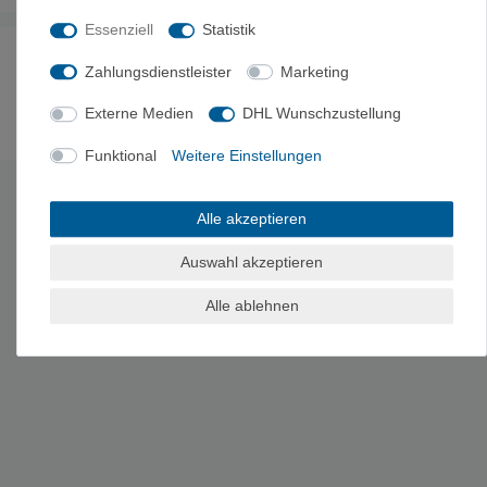
Essenziell
Statistik
Noch sind keine Bewertungen vorhanden.
Zahlungsdienstleister
Marketing
Externe Medien
DHL Wunschzustellung
Es erfolgt keine Prüfung auf Echtheit der Bewertungen.
Funktional
Weitere Einstellungen
HERSTELLERINFORMATIONEN
Alle akzeptieren
Hersteller: Cascade Designs Limited, Dwyer Road P25 , H582
Auswahl akzeptieren
Midleton, Irland, customerservice@cascadedesigns.ie
Alle ablehnen