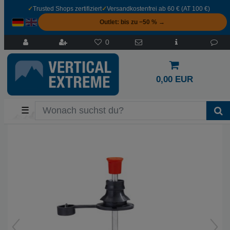
✓
Trusted Shops zertifiziert
✓
Versandkostenfrei ab 60 € (AT 100 €)
Outlet: bis zu −50 % →
0
0,00 EUR
☰