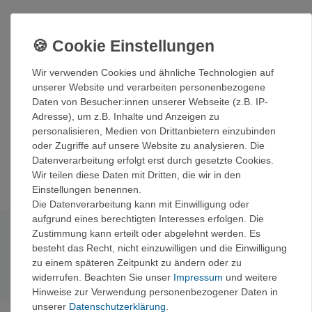
Die Reactor Kaffeepresse ist für Reactor 1.0L und 1.7L
Töpfe verfügbar. Damit haben Sie Ihren Morgenkaffee
binnen kürzester Zeit gekocht. Jedes Kit enthält einen
neuen Deckelknopf für das Einsetzen des Stempels der
Wir verwenden Cookies und ähnliche Technologien auf
Kaffeepresse und festes Verschließen ohne Kaffeepresse.
unserer Website und verarbeiten personenbezogene
Die kräftige Edelstahlfilterscheibe reißt nicht ein und franst
Daten von Besucher:innen unserer Webseite (z.B. IP-
nicht aus und ein flexibler, rundum verlaufender
Adresse), um z.B. Inhalte und Anzeigen zu
Dichtungsring sorgt dafür, dass der Kaffeesatz nicht in den
personalisieren, Medien von Drittanbietern einzubinden
Becher gelangt. Und natürlich lässt sich alles flach
oder Zugriffe auf unsere Website zu analysieren. Die
zusammenlegen und leicht mitführen - ein besseres
Datenverarbeitung erfolgt erst durch gesetzte Cookies.
System für die Koffeinzufuhr beim Campen gibt es nicht.
Wir teilen diese Daten mit Dritten, die wir in den
Einstellungen benennen.
Die Datenverarbeitung kann mit Einwilligung oder
aufgrund eines berechtigten Interesses erfolgen. Die
Zustimmung kann erteilt oder abgelehnt werden. Es
Technische Daten
besteht das Recht, nicht einzuwilligen und die Einwilligung
zu einem späteren Zeitpunkt zu ändern oder zu
Gewicht:
53g -64g
widerrufen. Beachten Sie unser
Impressum
und weitere
Hinweise zur Verwendung personenbezogener Daten in
unserer
Daten­schutz­erklärung
.