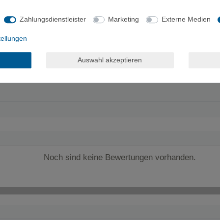
hraubwerkzeug und einer Bauanleitung für Boulderwände.
Zahlungsdienstleister
Marketing
Externe Medien
en. Die Griffe ohne diesen Zusatz werden mit 10 mm Schrauben und Ein
tellungen
Auswahl akzeptieren
Noch sind keine Bewertungen vorhanden.