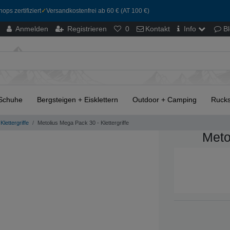
ops zertifiziert
✓
Versandkostenfrei ab 60 € (AT 100 €)
Anmelden
Registrieren
0
Kontakt
Info
B
Schuhe
Bergsteigen + Eisklettern
Outdoor + Camping
Rucks
Klettergriffe
Metolius Mega Pack 30 - Klettergriffe
Meto