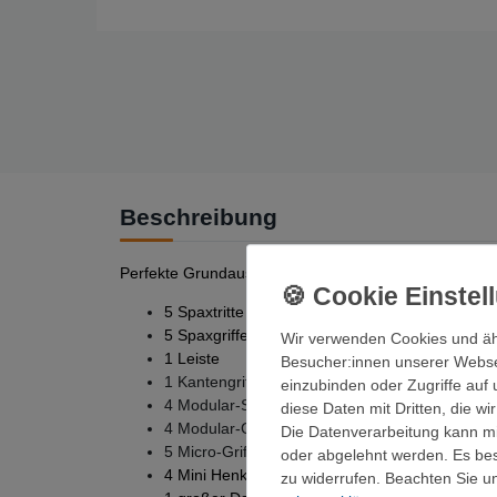
Beschreibung
Perfekte Grundausstattung für jede Boulderwand, im 3
5 Spaxtritte
5 Spaxgriffe
Wir verwenden Cookies und äh
1 Leiste
Besucher:innen unserer Webseit
1 Kantengriff
einzubinden oder Zugriffe auf 
4 Modular-Spaxgriffe (medium)
diese Daten mit Dritten, die w
4 Modular-Griffe (medium)
Die Datenverarbeitung kann mit
5 Micro-Griffe (small)
oder abgelehnt werden. Es best
4 Mini Henkel
zu widerrufen. Beachten Sie 