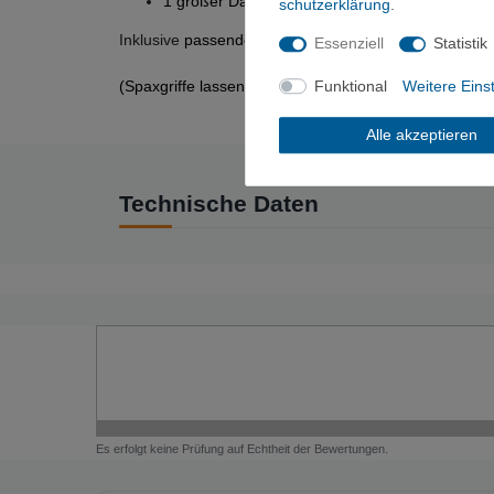
1 großer Dach-Henkel
schutz­erklärung
.
Inklusive
passende Schrauben, Einschlagmuttern, Sc
Essenziell
Statistik
(Spaxgriffe lassen sich mit Spax-Schrauben befestig
Funktional
Weitere Eins
Alle akzeptieren
Technische Daten
Es erfolgt keine Prüfung auf Echtheit der Bewertungen.