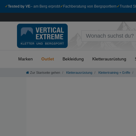
✓
Tested by VE
– am Berg erprobt
✓
Fachberatung von Bergsportlern
✓
Trusted Sh
Marken
Outlet
Bekleidung
Kletterausrüstung
Zur Startseite gehen
Kletterausrüstung
Klettertraining + Griffe