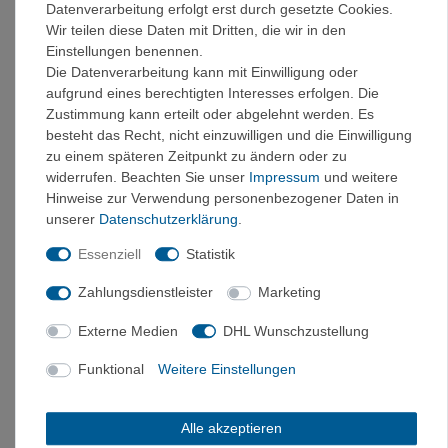
Details:
Datenverarbeitung erfolgt erst durch gesetzte Cookies.
Wir teilen diese Daten mit Dritten, die wir in den
Entwickelt für leichten Wetterschutz
Einstellungen benennen.
Atmungsaktive, wasserdichte und
Die Datenverarbeitung kann mit Einwilligung oder
nahtbandversiegelte FUTURELIGHT™ 3-Lagen-
aufgrund eines berechtigten Interesses erfolgen. Die
Shell
Zustimmung kann erteilt oder abgelehnt werden. Es
PFC-freie DWR-Beschichtung für verbesserte
besteht das Recht, nicht einzuwilligen und die Einwilligung
Wasserabweisung
zu einem späteren Zeitpunkt zu ändern oder zu
Angesetzte und verstellbare Kapuze mit
widerrufen. Beachten Sie unser
Impressum
und weitere
ummantelter, elastischer Öffnung, gebondeter
Hinweise zur Verwendung personenbezogener Daten in
Krempe und Kordelzug mit Kordelverschluss auf der
unserer
Daten­schutz­erklärung
.
Rückseite
Durchgehender, mittiger Front-RV
Essenziell
Statistik
Keine Schulternähte für weniger Volumen und mehr
Komfort beim Tragen eines Rucksacks
Zahlungsdienstleister
Marketing
Einsätze an den Unterarmen für mehr
Bewegungsfreiheit
Externe Medien
DHL Wunschzustellung
Verdeckte Handwärmtaschen mit Sicherheits-RV
Funktional
Weitere Einstellungen
Linke Handwärmtasche mit interner Netztasche und
rechte Handwärmtasche mit interner
Materialschlaufe
Alle akzeptieren
Verschwindet in rechten Handwärmtasche