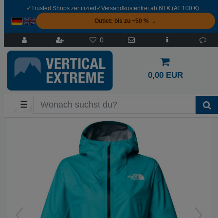
✓
Trusted Shops zertifiziert
✓
Versandkostenfrei ab 60 € (AT 100 €)
Outlet: bis zu −50 % →
0
0,00 EUR
☰