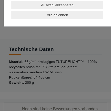
Gebondete Bündchen mit teilweise vorgespanntem,
Auswahl akzeptieren
ummanteltem Gummiband
Niedrigprofilierter Saum mit gebondeter Vorder- und
Alle ablehnen
Rückseite und vorgespanntem, ummantelten
Gummizug an den Seiten
Technische Daten
Material:
66g/m², dreilagiges FUTURELIGHT™ – 100%
recyceltes Nylon mit PFC-freiem, dauerhaft
wasserabweisendem DWR-Finish
Rückenlänge:
84,455 cm
Gewicht:
200 g
Noch sind keine Bewertungen vorhanden.