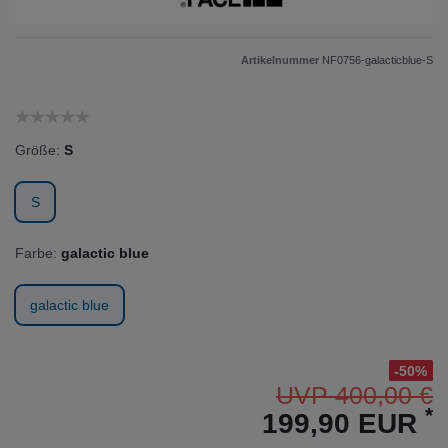
Artikelnummer
NF0756-galacticblue-S
Größe:
S
S
Farbe:
galactic blue
galactic blue
-50%
UVP 400,00 €
*
199,90 EUR