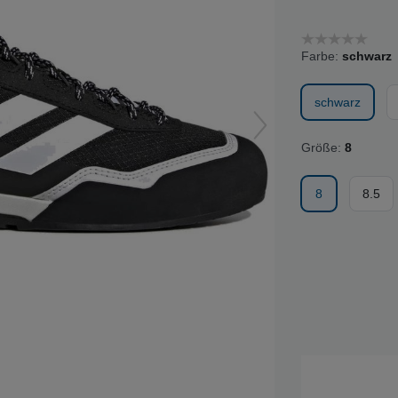
Farbe:
schwarz
schwarz
Größe:
8
8
8.5