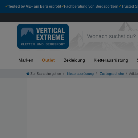
✓
Tested by VE
– am Berg erprobt
✓
Fachberatung von Bergsportlern
✓
Trusted Sh
Marken
Outlet
Bekleidung
Kletterausrüstung
Zur Startseite gehen
Kletterausrüstung
Zustiegsschuhe
Adida