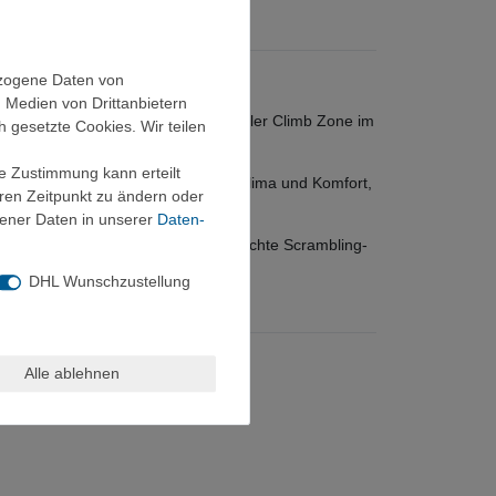
ezogene Daten von
und Komfort bietet?
, Medien von Drittanbietern
ental™ Rubber Außensohle mit spezieller Climb Zone im
h gesetzte Cookies. Wir teilen
st.
ie Zustimmung kann erteilt
inlegesohle sorgt für optimales Fußklima und Komfort,
eren Zeitpunkt zu ändern oder
ener Daten in unserer
Daten­
einzugehen. Ob steiler Zustieg, leichte Scrambling-
DHL Wunschzustellung
Alle ablehnen