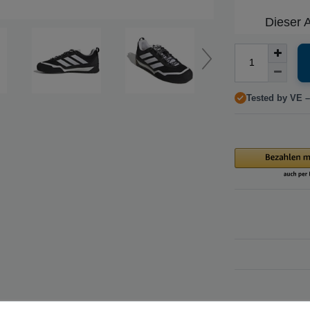
Dieser A
Tested by VE –