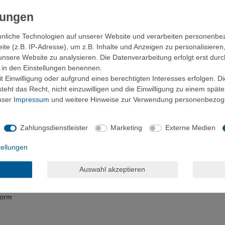
nliche Technologien auf unserer Website und verarbeiten personenb
schnellen Approach als auch beim leichten Scrambling maximalen Grip 
e (z.B. IP-Adresse), um z.B. Inhalte und Anzeigen zu personalisieren
 Begleiter für technische Zustiege und leichte Klettereien. Die Contin
unsere Website zu analysieren. Die Datenverarbeitung erfolgt erst durc
nassem und trockenem Fels - genau da, wo du ihn beim Klettern brauch
ir in den Einstellungen benennen.
 Einwilligung oder aufgrund eines berechtigten Interesses erfolgen. D
elle Passform, die sich perfekt an deinen Fuß anpasst. Die Ortholite-E
eht das Recht, nicht einzuwilligen und die Einwilligung zu einem spät
wischen Dämpfung und direktem Felskontakt schafft.
unser
Impressum
und weitere Hinweise zur Verwendung personenbezog
angenehm leicht am Fuß, ohne dabei Kompromisse bei der Performance 
 macht alles mit.
Zahlungsdienstleister
Marketing
Externe Medien
tellungen
nden Grip
Auswahl akzeptieren
ises Klettern
es Fußklima
form