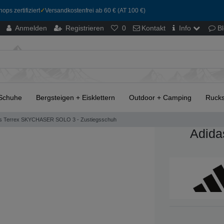
ops zertifiziert
✓
Versandkostenfrei ab 60 € (AT 100 €)
Anmelden
Registrieren
0
Kontakt
Info
B
Schuhe
Bergsteigen + Eisklettern
Outdoor + Camping
Rucks
s Terrex SKYCHASER SOLO 3 - Zustiegsschuh
Adida