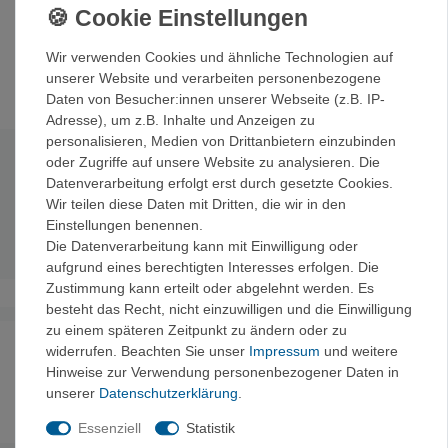
geringeres Verletzungsrisiko und eignet sich auch ideal für
die Rehabilitation zur Steigerung von Kraft, Stabilität und
Wir verwenden Cookies und ähnliche Technologien auf
Präzision.
unserer Website und verarbeiten personenbezogene
Daten von Besucher:innen unserer Webseite (z.B. IP-
Adresse), um z.B. Inhalte und Anzeigen zu
personalisieren, Medien von Drittanbietern einzubinden
oder Zugriffe auf unsere Website zu analysieren. Die
Technische Daten
Datenverarbeitung erfolgt erst durch gesetzte Cookies.
Wir teilen diese Daten mit Dritten, die wir in den
Material:
Latex
Einstellungen benennen.
Gewicht:
15 g
Die Datenverarbeitung kann mit Einwilligung oder
aufgrund eines berechtigten Interesses erfolgen. Die
Zustimmung kann erteilt oder abgelehnt werden. Es
besteht das Recht, nicht einzuwilligen und die Einwilligung
zu einem späteren Zeitpunkt zu ändern oder zu
Noch sind keine Bewertungen vorhanden.
widerrufen. Beachten Sie unser
Impressum
und weitere
Hinweise zur Verwendung personenbezogener Daten in
unserer
Daten­schutz­erklärung
.
Essenziell
Statistik
Es erfolgt keine Prüfung auf Echtheit der Bewertungen.