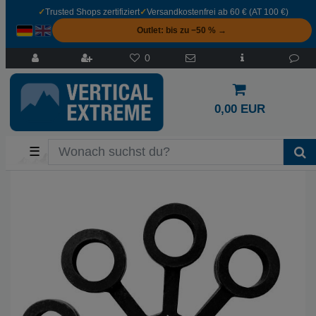
✓
Trusted Shops zertifiziert
✓
Versandkostenfrei ab 60 € (AT 100 €)
Outlet: bis zu −50 % →
0
0,00 EUR
☰