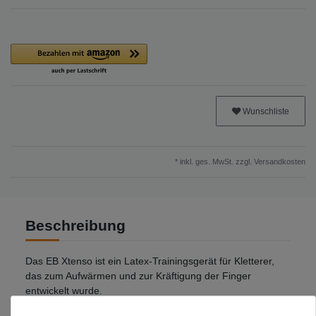
Wunschliste
* inkl. ges. MwSt. zzgl.
Versandkosten
Beschreibung
Das EB Xtenso ist ein Latex-Trainingsgerät für Kletterer,
das zum Aufwärmen und zur Kräftigung der Finger
entwickelt wurde.
Es trainiert sowohl Beuger als auch Strecker für ein