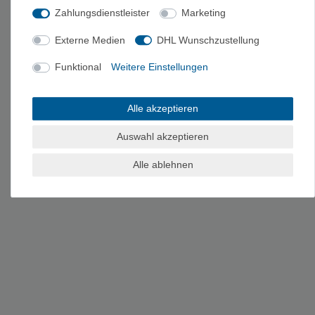
Zahlungsdienstleister
Marketing
HERSTELLERINFORMATIONEN
Externe Medien
DHL Wunschzustellung
Hersteller: 9 A Climbing SAS, rue Clémencière 17, 38360
Sassenage, Frankreich
Funktional
Weitere Einstellungen
EU-Verantwortlicher: 9A CLIMBING[0001], Rue de Clémencière
17, 38360 SASSENAGE, Frankreich, +33 412 05 91 00, info@eb-
Alle akzeptieren
escalade.com, https://9a-climbing.com/contactus
Auswahl akzeptieren
Alle ablehnen