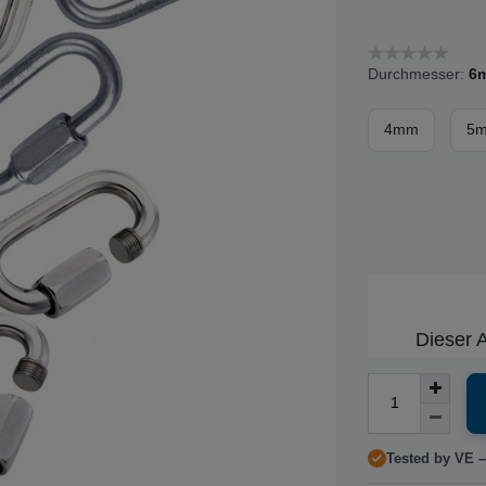
Durchmesser:
6
4mm
5
Dieser A
Tested by VE –