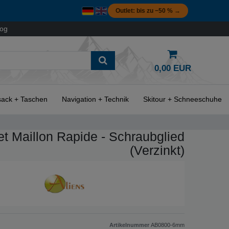
Outlet: bis zu −50 % →
log
0,00 EUR
ack + Taschen
Navigation + Technik
Skitour + Schneeschuhe
t Maillon Rapide - Schraubglied
(Verzinkt)
Artikelnummer
AB0800-6mm