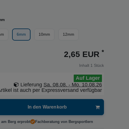
mm
mm
6mm
10mm
12mm
*
2,65 EUR
Inhalt
1
Stück
Auf Lager
Lieferung
Sa. 08.08. - Mo. 10.08.26
rtikel ist auch per Expressversand verfügbar
In den Warenkorb
 am Berg erprobt
Fachberatung von Bergsportlern