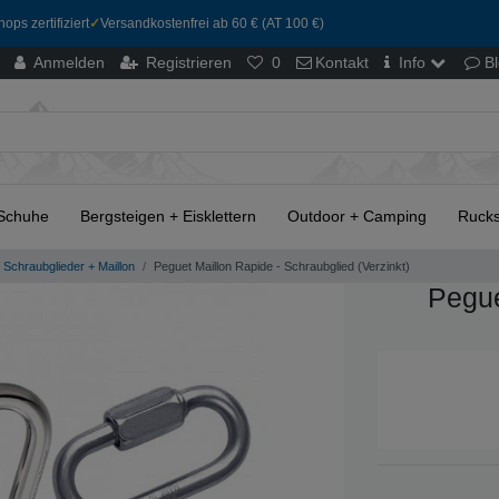
ops zertifiziert
✓
Versandkostenfrei ab 60 € (AT 100 €)
Anmelden
Registrieren
0
Kontakt
Info
B
Schuhe
Bergsteigen + Eisklettern
Outdoor + Camping
Rucks
Schraubglieder + Maillon
Peguet Maillon Rapide - Schraubglied (Verzinkt)
Pegue