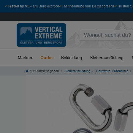
✓
Tested by VE
– am Berg erprobt
✓
Fachberatung von Bergsportlern
✓
Trusted Sh
Marken
Outlet
Bekleidung
Kletterausrüstung
Zur Startseite gehen
Kletterausrüstung
Hardware + Karabiner