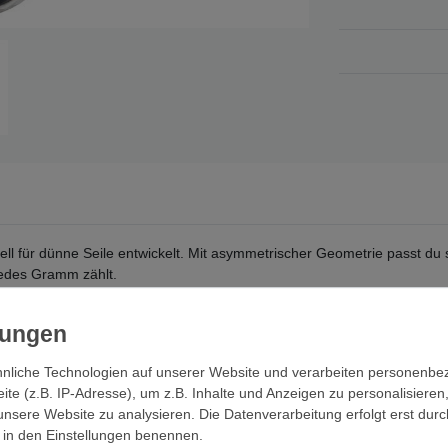
ll für dünne Seile entwickelt. Mit asymmetrischer Geometrie passt du 
 jedes Gramm zählt.
ierte Seilarbeit. Ob beim Abseilen mit dünnen oder speziellen Seilen –
sen.
onkonfigurationen. So behältst du die Kontrolle über unterschiedliche
nliche Technologien auf unserer Website und verarbeiten personenb
Skitourenpraktik. Die platzsparende Form und das geringe Gewicht ma
e (z.B. IP-Adresse), um z.B. Inhalte und Anzeigen zu personalisieren
unsere Website zu analysieren. Die Datenverarbeitung erfolgt erst durc
ir in den Einstellungen benennen.
, die zuverlässig und ultraleicht funktioniert. Das Scream erfüllt dies