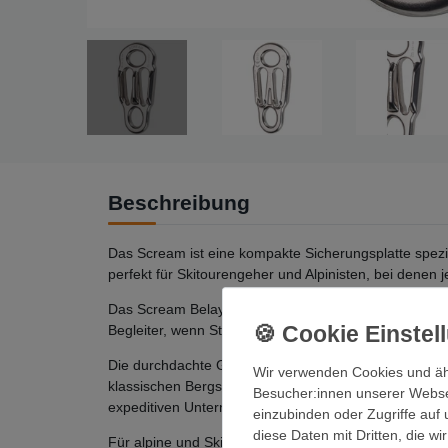
Beschreibung
Das Scream ist eine kompakte Sicherungsplatte spezie
perfekt für Skitourengeher und Alpinisten, bei denen
Das Scream Belayer ist dein Multitalent für spezialis
Begleiter, wenn Standard-Sicherungsgeräte nicht pas
Die durchdachte Geometrie erlaubt dir mehrere Bremsk
Wir verwenden Cookies und äh
klassischen Bergsteigen über Mixedklettern bis zur 
Besucher:innen unserer Webseit
expeditiven Unternehmungen.
einzubinden oder Zugriffe auf 
diese Daten mit Dritten, die w
Für alpine und Skitourenrouten brauchst du Ausrüstung