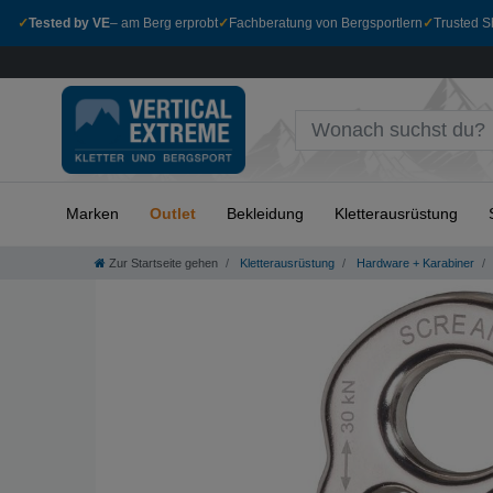
✓
Tested by VE
– am Berg erprobt
✓
Fachberatung von Bergsportlern
✓
Trusted Sh
Marken
Outlet
Bekleidung
Kletterausrüstung
Zur Startseite gehen
Kletterausrüstung
Hardware + Karabiner