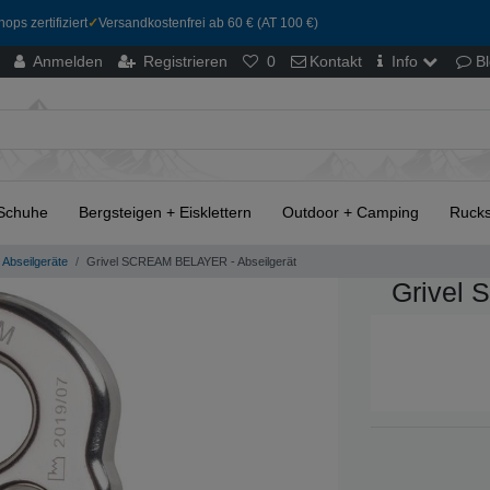
ops zertifiziert
✓
Versandkostenfrei ab 60 € (AT 100 €)
Anmelden
Registrieren
0
Kontakt
Info
B
Schuhe
Bergsteigen + Eisklettern
Outdoor + Camping
Rucks
Abseilgeräte
Grivel SCREAM BELAYER - Abseilgerät
Grivel