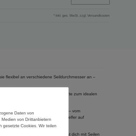
* inkl. ges. MwSt. zzgl.
Versandkosten
sie flexibel an verschiedene Seildurchmesser an –
 die kompakte Bauweise macht die Platte zum idealen
 Seilstärken und Einsatzsituationen – vom
ezogene Daten von
chen das Scream zum bevorzugten Helfer auf
, Medien von Drittanbietern
h gesetzte Cookies. Wir teilen
e Anforderungen konsequent und lässt dich mit Seilen