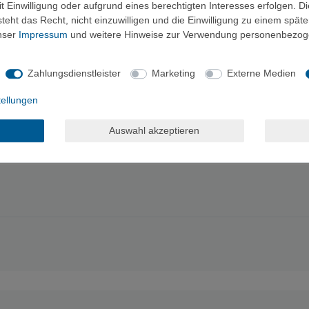
 Einwilligung oder aufgrund eines berechtigten Interesses erfolgen. D
eht das Recht, nicht einzuwilligen und die Einwilligung zu einem spät
unser
Impressum
und weitere Hinweise zur Verwendung personenbezog
lisierte Seile
Zahlungsdienstleister
Marketing
Externe Medien
metrische Geometrie
Skitourenrouten
tellungen
lhandling
net sind
Auswahl akzeptieren