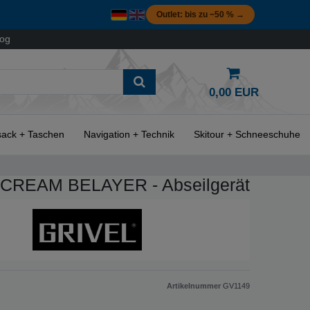
Outlet: bis zu −50 % →
log
0,00 EUR
ack + Taschen
Navigation + Technik
Skitour + Schneeschuhe
 SCREAM BELAYER - Abseilgerät
Artikelnummer
GV1149