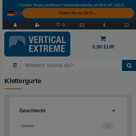
✓
Trusted Shops zertifiziert
✓
Versandkostenfrei ab 60 € (AT 100 €)
Outlet: bis zu −50 % →
0
0,00 EUR
☰
Klettergurte
Geschlecht
Unisex
5