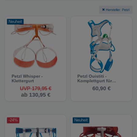
Hersteller: Petzl
Neuheit
Petzl Whisper -
Petzl Ouistiti -
Klettergurt
Komplettgurt für
Kinder
60,90 €
UVP 179,95 €
ab 130,95 €
-24%
Neuheit