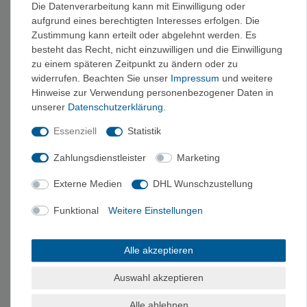
Beispiel im alpinen Gelände. Auch für Kinder zu empfehlen, da
Die Datenverarbeitung kann mit Einwilligung oder
aufgrund eines berechtigten Interesses erfolgen. Die
man seine Kinder beim Wandern damit gut festhalten und
Zustimmung kann erteilt oder abgelehnt werden. Es
sichern kann. Ideal auch für Anfänger, für Schulungszwecke
besteht das Recht, nicht einzuwilligen und die Einwilligung
oder Klettersteige.
zu einem späteren Zeitpunkt zu ändern oder zu
widerrufen. Beachten Sie unser
Impressum
und weitere
Brustgurt
Hinweise zur Verwendung personenbezogener Daten in
unserer
Daten­schutz­erklärung
.
Kann nur in Kombination mit einem Hüftgurt getragen werden
und gibt zusätzliche Sicherheit im alpinen Gelände. Trägt man
Essenziell
Statistik
einen Brustgurt zum Hüftgurt, wird wie bei einem Komplettgurt
Zahlungsdienstleister
Marketing
das Verletzungsrisiko aufgrund unkontrollierter Stürze minimiert.
Vorteil bei der Kombination aus Hüft- und Brustgurt ist, dass der
Externe Medien
DHL Wunschzustellung
Hüftgurt bei Aktivitäten wie Sportklettern, Hallenklettern usw.
Funktional
Weitere Einstellungen
auch alleine getragen werden kann und der Brustgurt in alpinem
Gelände als Ergänzung dient.
Alle akzeptieren
Auswahl akzeptieren
Klettergurte für Damen, Herren & Kinder
Alle ablehnen