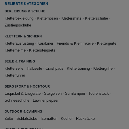
BELIEBTE KATEGORIEN
BEKLEIDUNG & SCHUHE
Kletterbekleidung
·
Kletterhosen
·
Klettershirts
·
Kletterschuhe
·
Zustiegsschuhe
KLETTERN & SICHERN
Kletterausrüstung
·
Karabiner
·
Friends & Klemmkeile
·
Klettergurte
·
Kletterhelme
·
Klettersteigsets
SEILE & TRAINING
Kletterseile
·
Halbseile
·
Crashpads
·
Klettertraining
·
Klettergriffe
·
Kletterführer
BERGSPORT & HOCHTOUR
Eispickel & Eisgeräte
·
Steigeisen
·
Stirnlampen
·
Tourenstock
·
Schneeschuhe
·
Lawinenpiepser
OUTDOOR & CAMPING
Zelte
·
Schlafsäcke
·
Isomatten
·
Kocher
·
Rucksäcke