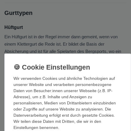
Gurttypen
Hüftgurt
Ein Hüftgurt ist in der Regel immer dann gemeint, wenn von
einem Klettergurt die Rede ist. Er bildet die Basis der
Absicherung und ist für alle Spielarten des Bergsports, wo ein
Gurt nötig ist, obligatorisch. Der Hüftgurt ist schnell angezogen
und im Sturzfall ist der Kletterer (außer er trägt einen schweren
Rucksack) immer sicher unterwegs.
Wir verwenden Cookies und ähnliche Technologien auf
unserer Website und verarbeiten personenbezogene
Komplettgurt
Daten von Besucher:innen unserer Webseite (z.B. IP-
Ein Komplettgurt hält den Körper in einer aufrechten, stabilen
Adresse), um z.B. Inhalte und Anzeigen zu
personalisieren, Medien von Drittanbietern einzubinden
Position. Die Verletzungsgefahr aufgrund unkontrollierter Stürze
oder Zugriffe auf unsere Website zu analysieren. Die
wird minimiert. Geeignet ist ein Komplettgurt für
Datenverarbeitung erfolgt erst durch gesetzte Cookies.
Unternehmungen, bei denen der Kletterer oder Bergsteiger
Wir teilen diese Daten mit Dritten, die wir in den
einen schweren Rucksack trägt und weit stürzen könnte, zum
Einstellungen benennen.