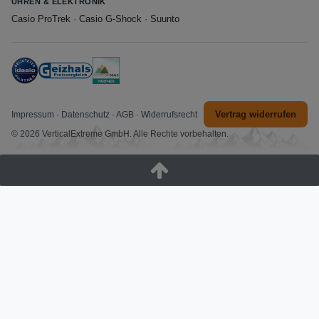
UHREN & ELEKTRONIK
Casio ProTrek
·
Casio G-Shock
·
Suunto
Vertrag widerrufen
Impressum
·
Datenschutz
·
AGB
·
Widerrufsrecht
© 2026 VerticalExtreme GmbH. Alle Rechte vorbehalten.