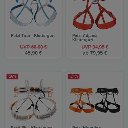
Petzl Tour - Klettergurt
Petzl Adjama -
Klettergurt
UVP 60,00 €
UVP 94,95 €
45,90 €
ab 79,95 €
-26%
-24%
Petzl Fly - Klettergurt
Petzl Hirundos -