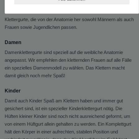
Unisex
Klettergurte, die von der Anatomie her sowohl Männern als auch
Frauen sowie Jugendlichen passen.
Damen
Damenklettergurte sind speziell auf die weibliche Anatomie
angepasst. Wir empfehlen den kletternden Frauen auf alle Fälle
ein spezielles Damenmodell zu wählen. Das Klettern macht
damit gleich noch mehr Spaß!
Kinder
Damit auch Kinder Spaß am Klettern haben und immer gut
gesichert sind, ist ein spezieller Kinderklettergurt nötig. Die
Hüften kleiner Kinder sind noch nicht ausreichend geformt, um
von einem Hüftgurt allein gehalten zu werden. Ein Komplettgurt
hält den Körper in einer aufrechten, stabilen Position und