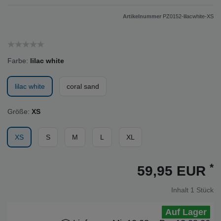
Artikelnummer
PZ0152-lilacwhite-XS
Farbe:
lilac white
lilac white
coral sand
Größe:
XS
XS
S
M
L
XL
*
59,95 EUR
Inhalt
1
Stück
Auf Lager