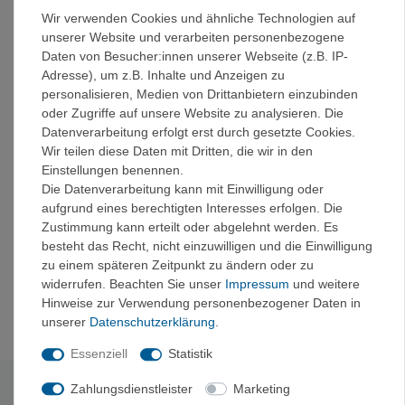
Platz zum Transportieren und übersichtlichen Verteilen
Wir verwenden Cookies und ähnliche Technologien auf
der Kletterausrüstung:
unserer Website und verarbeiten personenbezogene
Daten von Besucher:innen unserer Webseite (z.B. IP-
Zwei starre Materialschlaufen vorne zum einfachen
Adresse), um z.B. Inhalte und Anzeigen zu
Ein- und Aushängen der Expresssets.
personalisieren, Medien von Drittanbietern einzubinden
Zwei flexible Materialschlaufen hinten, die dafür
oder Zugriffe auf unsere Website zu analysieren. Die
sorgen, dass das Material nach vorne zeigt, und die
Datenverarbeitung erfolgt erst durch gesetzte Cookies.
beim Tragen eines Rucksacks nicht drücken.
Wir teilen diese Daten mit Dritten, die wir in den
Eine rückseitige Schlaufe zum Befestigen von
Einstellungen benennen.
Zubehör (Chalkbag, Schuhe, Schließring, Zugseil
Die Datenverarbeitung kann mit Einwilligung oder
usw.).
aufgrund eines berechtigten Interesses erfolgen. Die
Kompatibel mit dem Gerätehalter CARITOOL EVO
Zustimmung kann erteilt oder abgelehnt werden. Es
zum Transportieren von Eisschrauben.
besteht das Recht, nicht einzuwilligen und die Einwilligung
Umweltschonendes Design: Außenmaterial des
zu einem späteren Zeitpunkt zu ändern oder zu
Hüftgurts und der Beinschlaufen aus recyceltem
widerrufen. Beachten Sie unser
Impressum
und weitere
Polyester.
Hinweise zur Verwendung personenbezogener Daten in
unserer
Daten­schutz­erklärung
.
Essenziell
Statistik
Zahlungsdienstleister
Marketing
Technische Daten