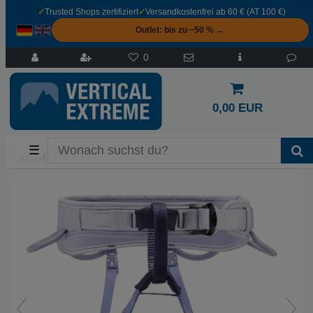
✓
Trusted Shops zertifiziert
✓
Versandkostenfrei ab 60 € (AT 100 €)
Outlet: bis zu −50 % →
0
0,00 EUR
☰