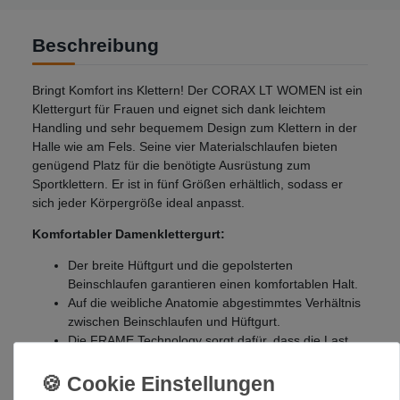
Beschreibung
Bringt Komfort ins Klettern! Der CORAX LT WOMEN ist ein
Klettergurt für Frauen und eignet sich dank leichtem
Handling und sehr bequemem Design zum Klettern in der
Halle wie am Fels. Seine vier Materialschlaufen bieten
genügend Platz für die benötigte Ausrüstung zum
Sportklettern. Er ist in fünf Größen erhältlich, sodass er
sich jeder Körpergröße ideal anpasst.
Komfortabler Damenklettergurt:
Der breite Hüftgurt und die gepolsterten
Beinschlaufen garantieren einen komfortablen Halt.
Auf die weibliche Anatomie abgestimmtes Verhältnis
zwischen Beinschlaufen und Hüftgurt.
Die FRAME Technology sorgt dafür, dass die Last
zwischen Hüftgurt und Beinschlaufen optimal verteilt
wird.