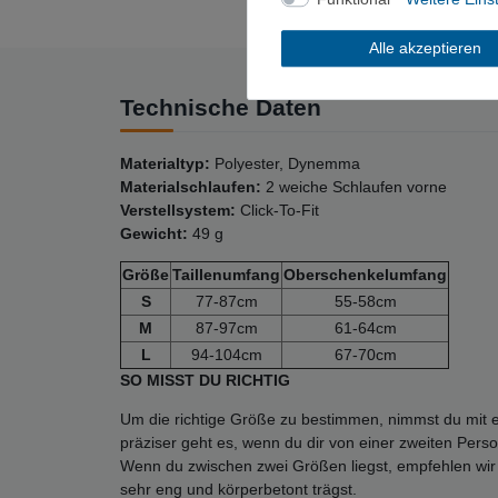
Alle akzeptieren
Technische Daten
Materialtyp:
Polyester, Dynemma
Materialschlaufen:
2 weiche Schlaufen vorne
Verstellsystem:
Click-To-Fit
Gewicht:
49 g
Größe
Taillenumfang
Oberschenkelumfang
S
77-87cm
55-58cm
M
87-97cm
61-64cm
L
94-104cm
67-70cm
SO MISST DU RICHTIG
Um die richtige Größe zu bestimmen, nimmst du mit 
präziser geht es, wenn du dir von einer zweiten Pers
Wenn du zwischen zwei Größen liegst, empfehlen wir 
sehr eng und körperbetont trägst.