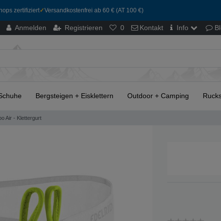
ops zertifiziert
✓
Versandkostenfrei ab 60 € (AT 100 €)
Anmelden
Registrieren
0
Kontakt
Info
B
Schuhe
Bergsteigen + Eisklettern
Outdoor + Camping
Rucks
o Air - Klettergurt