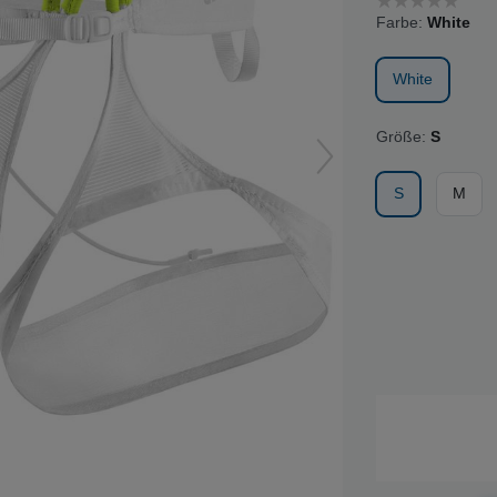
Farbe:
White
White
Größe:
S
S
M