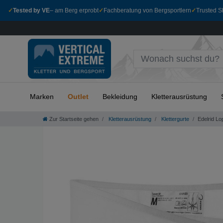
✓
Tested by VE
– am Berg erprobt
✓
Fachberatung von Bergsportlern
✓
Trusted Sh
Marken
Outlet
Bekleidung
Kletterausrüstung
Zur Startseite gehen
Kletterausrüstung
Klettergurte
Edelrid Lop