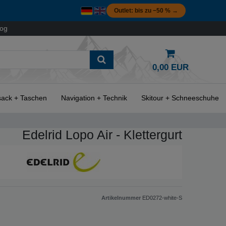
Outlet: bis zu −50 % →
log
0,00 EUR
ack + Taschen
Navigation + Technik
Skitour + Schneeschuhe
Edelrid Lopo Air - Klettergurt
Artikelnummer
ED0272-white-S