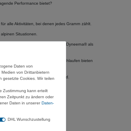
rragende Performance bietet?
ür alle Aktivitäten, bei denen jedes Gramm zählt.
 alpinen Situationen.
ein Hybridlaminat aus Polyester und Dyneema® als
egungsfreiheit. Die zwei Materialschlaufen bieten
ezogene Daten von
, Medien von Drittanbietern
ewicht und Packmaß entscheidend sind.
h gesetzte Cookies. Wir teilen
ie Zustimmung kann erteilt
eren Zeitpunkt zu ändern oder
ener Daten in unserer
Daten­
DHL Wunschzustellung