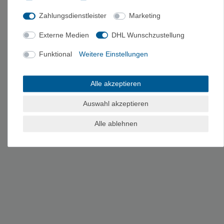
Zahlungsdienstleister
Marketing
Externe Medien
DHL Wunschzustellung
Es erfolgt keine Prüfung auf Echtheit der Bewertungen.
Funktional
Weitere Einstellungen
HERSTELLERINFORMATIONEN
Hersteller: Grivel S.r.l., Loc. Champagne 5, 11020 Verrayes, Italia,
Alle akzeptieren
info@grivel.com
Auswahl akzeptieren
Alle ablehnen