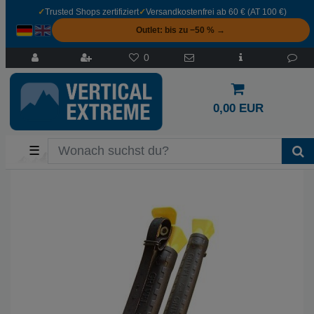
✓
Trusted Shops zertifiziert
✓
Versandkostenfrei ab 60 € (AT 100 €)
Outlet: bis zu −50 % →
0
0,00 EUR
☰