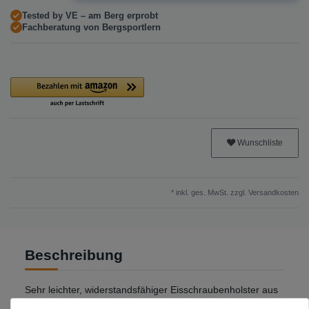
Tested by VE – am Berg erprobt
Fachberatung von Bergsportlern
Wunschliste
* inkl. ges. MwSt. zzgl.
Versandkosten
Beschreibung
Sehr leichter, widerstandsfähiger Eisschraubenholster aus
Weichkunststoff. Schützt nicht nur die Eisschrauben vor