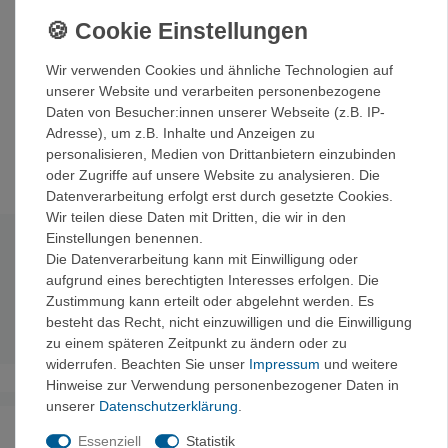
Felskontakt, sondern auch die Kleidung vor den
Schrauben.
Passend für alle gebräuchlichen Eisschrauben!
Wir verwenden Cookies und ähnliche Technologien auf
unserer Website und verarbeiten personenbezogene
Das flexible Material schmiegt sich im leeren Zustand
Daten von Besucher:innen unserer Webseite (z.B. IP-
optimal an die Bewegung des Kletterns an und schützt im
Adresse), um z.B. Inhalte und Anzeigen zu
befüllten Zustand vor Verletzungen an den Eisschrauben.
personalisieren, Medien von Drittanbietern einzubinden
oder Zugriffe auf unsere Website zu analysieren. Die
Datenverarbeitung erfolgt erst durch gesetzte Cookies.
Wir teilen diese Daten mit Dritten, die wir in den
Einstellungen benennen.
Technische Daten
Die Datenverarbeitung kann mit Einwilligung oder
aufgrund eines berechtigten Interesses erfolgen. Die
Zustimmung kann erteilt oder abgelehnt werden. Es
Lieferumfang
: 2 Stück
besteht das Recht, nicht einzuwilligen und die Einwilligung
Gewicht:
130g pro Paar
zu einem späteren Zeitpunkt zu ändern oder zu
widerrufen. Beachten Sie unser
Impressum
und weitere
Hinweise zur Verwendung personenbezogener Daten in
unserer
Daten­schutz­erklärung
.
Noch sind keine Bewertungen vorhanden.
Essenziell
Statistik