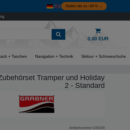
Outlet: bis zu −50 % →
log
0,00 EUR
ack + Taschen
Navigation + Technik
Skitour + Schneeschuhe
Zubehörset Tramper und Holiday
2 - Standard
Artikelnummer
GN0200