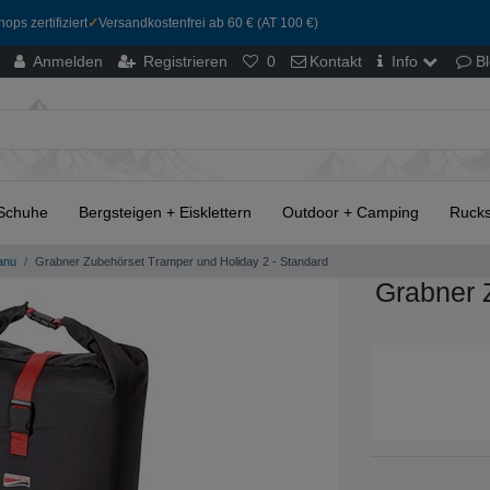
ops zertifiziert
✓
Versandkostenfrei ab 60 € (AT 100 €)
Anmelden
Registrieren
0
Kontakt
Info
B
Schuhe
Bergsteigen + Eisklettern
Outdoor + Camping
Rucks
anu
Grabner Zubehörset Tramper und Holiday 2 - Standard
Grabner 