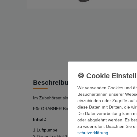
Beschreibung
Wir verwenden Cookies und äh
Besucher:innen unserer Webseit
Im Zubehörset sind jene Artikel enthalten, die meiste
einzubinden oder Zugriffe auf 
diese Daten mit Dritten, die w
Für GRABNER Boot: TRAMPER, HOLIDAY 2
Die Datenverarbeitung kann mit
Inhalt:
oder abgelehnt werden. Es best
zu widerrufen. Beachten Sie 
1 Luftpumpe
schutz­erklärung
.
2 Doppelpaddel 3-teilig, 240 cm