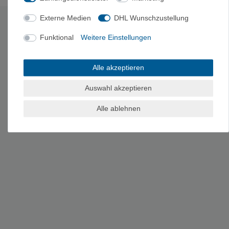
Es erfolgt keine Prüfung auf Echtheit der Bewertungen.
Externe Medien
DHL Wunschzustellung
HERSTELLERINFORMATIONEN
Funktional
Weitere Einstellungen
Hersteller: Grabner GmbH, Weistracherstraße 11, 3350 Haag,
Österreich, grabner@grabner.com
Alle akzeptieren
Auswahl akzeptieren
Alle ablehnen