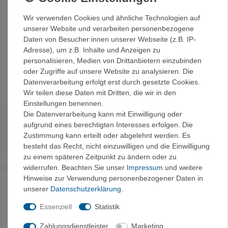
1 Doppelpaddel Fiberglas 4-tlg, 240 cm
1 Rucksack Gr. 2
Wir verwenden Cookies und ähnliche Technologien auf
1 Wildwasserschürze Kajak
unserer Website und verarbeiten personenbezogene
1 Steuervorrichtung
Daten von Besucher:innen unserer Webseite (z.B. IP-
1 Rückenstützlehne
Adresse), um z.B. Inhalte und Anzeigen zu
1 Bootsleine 5 m
personalisieren, Medien von Drittanbietern einzubinden
1 Bootspflegemittel 1 Liter
oder Zugriffe auf unsere Website zu analysieren. Die
Datenverarbeitung erfolgt erst durch gesetzte Cookies.
Wir teilen diese Daten mit Dritten, die wir in den
Einstellungen benennen.
Die Datenverarbeitung kann mit Einwilligung oder
Technische Daten
aufgrund eines berechtigten Interesses erfolgen. Die
Zustimmung kann erteilt oder abgelehnt werden. Es
besteht das Recht, nicht einzuwilligen und die Einwilligung
zu einem späteren Zeitpunkt zu ändern oder zu
widerrufen. Beachten Sie unser
Impressum
und weitere
Hinweise zur Verwendung personenbezogener Daten in
Noch sind keine Bewertungen vorhanden.
unserer
Daten­schutz­erklärung
.
Essenziell
Statistik
Zahlungsdienstleister
Marketing