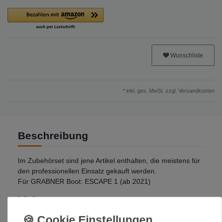
Wunschliste
* inkl. ges. MwSt. zzgl.
Versandkosten
Beschreibung
Im Zubehörset sind jene Artikel enthalten, die meistens für
den professionellen Einsatz gekauft werden.
Für GRABNER Boot: ESCAPE 1 (ab 2021)
Inhalt:
1 Luftpumpe