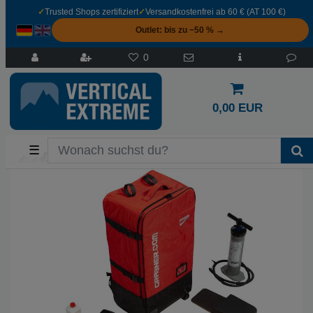
✓
Trusted Shops zertifiziert
✓
Versandkostenfrei ab 60 € (AT 100 €)
Outlet: bis zu −50 % →
0
0,00 EUR
☰