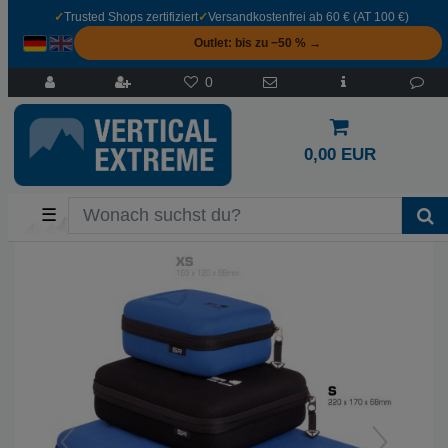
✓
Trusted Shops zertifiziert
✓
Versandkostenfrei ab 60 € (AT 100 €)
Outlet: bis zu −50 % →
0
0,00 EUR
☰