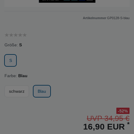
Artikelnummer
GP0128-S-blau
Größe:
S
S
Farbe:
Blau
schwarz
Blau
-52%
UVP 34,95 €
*
16,90 EUR