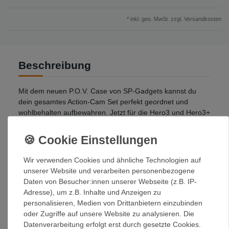
* inkl. ges. MwSt. zzgl.
Versandkosten
Beschreibung
Mit dem neuen P.O.V. Case von SP-Gadgets kannst du
dein gesamtes Action-Cam Set perfekt geordnet und
wohlbehalten aufbewahren. Jetzt für die Hero3 und Hero3+
optimiert, ist dieses robuste kleine Täschchen mit seinem
vorgefertigtem Innenleben im Stande, deine Kamera
inklusive der wichtigsten Zubehörteile wie LCD / Wi-Fi
BacPacs, Batterien, Floaty, SD Karten sowie alle Kabel
Wir verwenden Cookies und ähnliche Technologien auf
bequem und sicher durch jedes Abenteuer zu bringen. Mit
unserer Website und verarbeiten personenbezogene
allen GoPro® Hero Kameras kompatibel!
Daten von Besucher:innen unserer Webseite (z.B. IP-
Adresse), um z.B. Inhalte und Anzeigen zu
Features:
personalisieren, Medien von Drittanbietern einzubinden
für alle GoPro Kameras (Hero 1, 2, 3, Hero3+)
oder Zugriffe auf unsere Website zu analysieren. Die
für Kamera + Gehäuse + LCD BacPac
Datenverarbeitung erfolgt erst durch gesetzte Cookies.