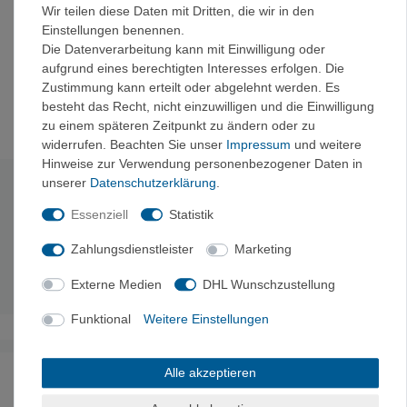
für extra Akkus
Wir teilen diese Daten mit Dritten, die wir in den
für LCD / WI-FI / Battery BacPac
Einstellungen benennen.
für GoPro® WI-FI Remote
Die Datenverarbeitung kann mit Einwilligung oder
für Kabel, Zubehör und mehr
aufgrund eines berechtigten Interesses erfolgen. Die
Zustimmung kann erteilt oder abgelehnt werden. Es
GoPro® Kamera und Zubehör nicht inkludiert.
besteht das Recht, nicht einzuwilligen und die Einwilligung
zu einem späteren Zeitpunkt zu ändern oder zu
widerrufen. Beachten Sie unser
Impressum
und weitere
Hinweise zur Verwendung personenbezogener Daten in
unserer
Daten­schutz­erklärung
.
Technische Daten
Essenziell
Statistik
XS
: ca. 165 x 120 x 68 mm
Zahlungsdienstleister
Marketing
S:
ca. 220 x 170 x 68 mm
L:
ca. 330 x 220 x 68 mm
Externe Medien
DHL Wunschzustellung
Funktional
Weitere Einstellungen
Alle akzeptieren
Noch sind keine Bewertungen vorhanden.