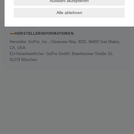
Auswahl akzeptieren
Alle ablehnen
Es erfolgt keine Prüfung auf Echtheit der Bewertungen.
HERSTELLERINFORMATIONEN
Hersteller: GoPro, Inc., Clearview Way 3025, 94402 San Mateo,
CA, USA
EU-Verantwortlicher: GoPro GmbH, Baierbrunner Straße 15,
81379 München