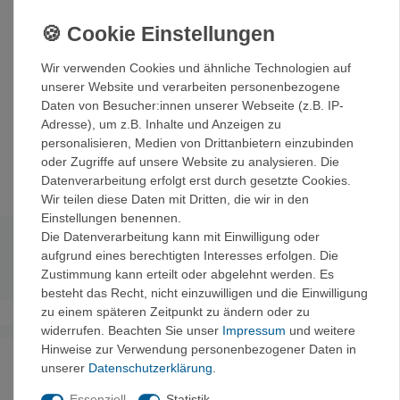
Details:
• Dual-USB-Port Ladegerät zum simultanen Laden von
zwei Kameras
• 1 Amp. per Ausgang zum besonders schnellen Laden
Wir verwenden Cookies und ähnliche Technologien auf
• Gleichzeitiges Laden und Aufnehmen von Fotos oder
unserer Website und verarbeiten personenbezogene
Videos möglich
Daten von Besucher:innen unserer Webseite (z.B. IP-
• Kompatibel mit HD HERO/HD HERO2/HERO3 sowie mit
Adresse), um z.B. Inhalte und Anzeigen zu
vielen anderen Geräten, die via USB-Kabel geladen
personalisieren, Medien von Drittanbietern einzubinden
werden
oder Zugriffe auf unsere Website zu analysieren. Die
Datenverarbeitung erfolgt erst durch gesetzte Cookies.
Wir teilen diese Daten mit Dritten, die wir in den
Einstellungen benennen.
Die Datenverarbeitung kann mit Einwilligung oder
Technische Daten
aufgrund eines berechtigten Interesses erfolgen. Die
Zustimmung kann erteilt oder abgelehnt werden. Es
besteht das Recht, nicht einzuwilligen und die Einwilligung
zu einem späteren Zeitpunkt zu ändern oder zu
widerrufen. Beachten Sie unser
Impressum
und weitere
Hinweise zur Verwendung personenbezogener Daten in
Noch sind keine Bewertungen vorhanden.
unserer
Daten­schutz­erklärung
.
Essenziell
Statistik