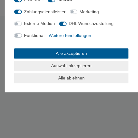
Zahlungsdienstleister
Marketing
Es erfolgt keine Prüfung auf Echtheit der Bewertungen.
Externe Medien
DHL Wunschzustellung
HERSTELLERINFORMATIONEN
Funktional
Weitere Einstellungen
Hersteller: GoPro, Inc., Clearview Way 3025, 94402 San Mateo,
CA, USA
EU-Verantwortlicher: GoPro GmbH, Baierbrunner Straße 15,
Alle akzeptieren
81379 München
Auswahl akzeptieren
Alle ablehnen