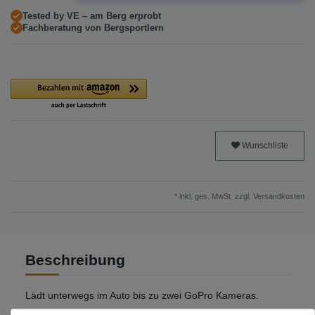
Tested by VE – am Berg erprobt
Fachberatung von Bergsportlern
Wunschliste
* inkl. ges. MwSt. zzgl.
Versandkosten
Beschreibung
Lädt unterwegs im Auto bis zu zwei GoPro Kameras.