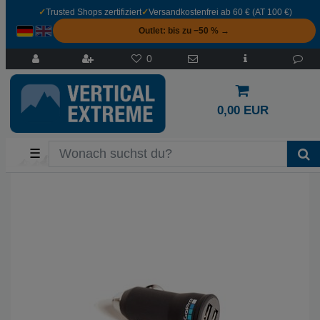
✓
Trusted Shops zertifiziert
✓
Versandkostenfrei ab 60 € (AT 100 €)
Outlet: bis zu −50 % →
0
0,00 EUR
☰