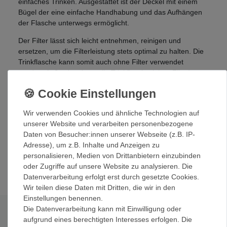
einfaches Trinken. Ausgestattet ist der Deckel mit einem
Bügel der eine einfache Handhabung und das Aufhängen
der Flasche unterwegs ermöglicht.
Der Filter lässt sich leicht entnehmen, reinigen und
ersetzen, um die Filterleistung stets optimal zu halten. Die
Trinkflasche kann somit auch ohne Filter verwendet
werden. Außerdem kann die Trinkflasche (ohne Filter)
schnell und einfach in der Spülmaschine gereinigt werden.
Details:
Wir verwenden Cookies und ähnliche Technologien auf
Kombination aus Trinkflasche und Wasserfilter
unserer Website und verarbeiten personenbezogene
BPA-frei
Daten von Besucher:innen unserer Webseite (z.B. IP-
herausnehmbarer Filter
Adresse), um z.B. Inhalte und Anzeigen zu
inkl. Trage- / Aufhängebügel
personalisieren, Medien von Drittanbietern einzubinden
spülmaschinengeeignet
oder Zugriffe auf unsere Website zu analysieren. Die
Datenverarbeitung erfolgt erst durch gesetzte Cookies.
Wir teilen diese Daten mit Dritten, die wir in den
Einstellungen benennen.
Die Datenverarbeitung kann mit Einwilligung oder
Technische Daten
aufgrund eines berechtigten Interesses erfolgen. Die