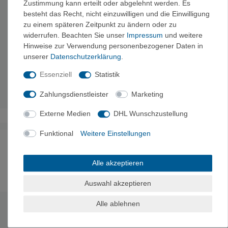
Zustimmung kann erteilt oder abgelehnt werden. Es
Filterleistung:
ca. 4000 L
besteht das Recht, nicht einzuwilligen und die Einwilligung
Gewicht:
278 g
zu einem späteren Zeitpunkt zu ändern oder zu
Material:
Flasche Tritan und Silikon, Filter ACF
widerrufen. Beachten Sie unser
Impressum
und weitere
Volumen:
1 Liter
Hinweise zur Verwendung personenbezogener Daten in
Porengröße:
0,1 micron
unserer
Daten­schutz­erklärung
.
Ø:
8,4 x 29,0 cm
Essenziell
Statistik
Leistung:
500 ml / Minute
Bitte beachten Sie die Anleitung!
Zahlungsdienstleister
Marketing
Externe Medien
DHL Wunschzustellung
Funktional
Weitere Einstellungen
Noch sind keine Bewertungen vorhanden.
Alle akzeptieren
Auswahl akzeptieren
Es erfolgt keine Prüfung auf Echtheit der Bewertungen.
Alle ablehnen
HERSTELLERINFORMATIONEN