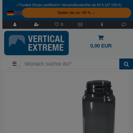
✓
Trusted Shops zertifiziert
✓
Versandkostenfrei ab 60 € (AT 100 €)
Outlet: bis zu −50 % →
0
0,00 EUR
☰