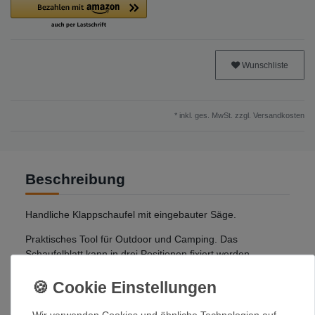
Wunschliste
* inkl. ges. MwSt. zzgl.
Versandkosten
Beschreibung
Handliche Klappschaufel mit eingebauter Säge.
Praktisches Tool für Outdoor und Camping. Das
Schaufelblatt kann in drei Positionen fixiert werden
(eingeklappt - als Hacke - als Spaten).
Klein zum Transport.
Wir verwenden Cookies und ähnliche Technologien auf