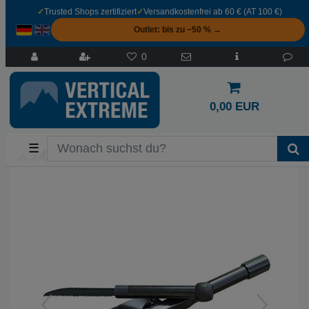
✓
Trusted Shops zertifiziert
✓
Versandkostenfrei ab 60 € (AT 100 €)
Outlet: bis zu −50 % →
0
0,00 EUR
☰