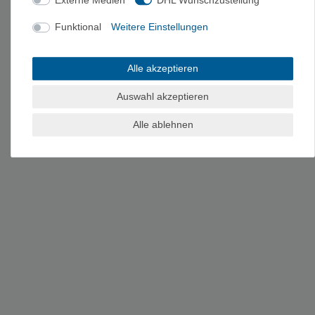
Hersteller: RELAGS GmbH, Im Grund 6-10, 83104 Tuntenhausen,
Funktional
Weitere Einstellungen
Deutschland, relags@relags.de
Alle akzeptieren
Auswahl akzeptieren
Alle ablehnen