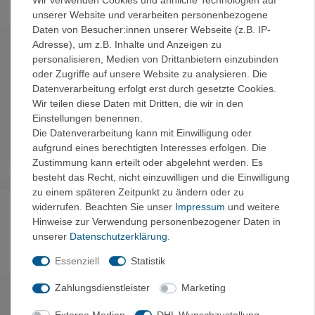
unserer Website und verarbeiten personenbezogene
Daten von Besucher:innen unserer Webseite (z.B. IP-
Adresse), um z.B. Inhalte und Anzeigen zu
Technische Daten
personalisieren, Medien von Drittanbietern einzubinden
oder Zugriffe auf unsere Website zu analysieren. Die
Datenverarbeitung erfolgt erst durch gesetzte Cookies.
Länge:
59 cm
Wir teilen diese Daten mit Dritten, die wir in den
Gewicht:
400 g
Einstellungen benennen.
Material:
Stahl
Die Datenverarbeitung kann mit Einwilligung oder
Sägeblatt:
14 cm
aufgrund eines berechtigten Interesses erfolgen. Die
Zustimmung kann erteilt oder abgelehnt werden. Es
besteht das Recht, nicht einzuwilligen und die Einwilligung
zu einem späteren Zeitpunkt zu ändern oder zu
widerrufen. Beachten Sie unser
Impressum
und weitere
Noch sind keine Bewertungen vorhanden.
Hinweise zur Verwendung personenbezogener Daten in
unserer
Daten­schutz­erklärung
.
Essenziell
Statistik
Es erfolgt keine Prüfung auf Echtheit der Bewertungen.
Zahlungsdienstleister
Marketing
HERSTELLERINFORMATIONEN
Externe Medien
DHL Wunschzustellung