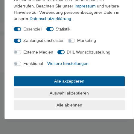
Dimensionen:
33 x 43 x 5 cm
widerrufen. Beachten Sie unser
Impressum
und weitere
Gewicht:
120 g
Hinweise zur Verwendung personenbezogener Daten in
unserer
Daten­schutz­erklärung
.
Essenziell
Statistik
Zahlungsdienstleister
Marketing
Noch sind keine Bewertungen vorhanden.
Externe Medien
DHL Wunschzustellung
Funktional
Weitere Einstellungen
Es erfolgt keine Prüfung auf Echtheit der Bewertungen.
Alle akzeptieren
HERSTELLERINFORMATIONEN
Auswahl akzeptieren
Hersteller: Exped-Service UG, Heidkämpe 6, 26197 Huntlosen,
Deutschland, repservice.eu@exped.com
Alle ablehnen
EU-Verantwortlicher: Exped AG, Hardstr 81, 8004 Zürich,
Schweiz, info@exped.com