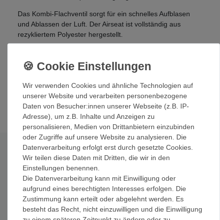
Das Kombi-Flachventil sorgt für ein schnelles Aufblasen
und Ablassen der Luft. Der Airseat ist vollständig aus
rezykliertem Polyester hergestellt.
Details:
ultra klein verpackt, ultraleicht und komfortabel
mit Kombi-Flachventil fürs Aufblasen und Ablassen
Wir verwenden Cookies und ähnliche Technologien auf
von Luft
unserer Website und verarbeiten personenbezogene
aus rezykliertem Material hergestellt
Daten von Besucher:innen unserer Webseite (z.B. IP-
Adresse), um z.B. Inhalte und Anzeigen zu
personalisieren, Medien von Drittanbietern einzubinden
oder Zugriffe auf unsere Website zu analysieren. Die
Datenverarbeitung erfolgt erst durch gesetzte Cookies.
Technische Daten
Wir teilen diese Daten mit Dritten, die wir in den
Einstellungen benennen.
Hauptmaterial 1:
rezykliertes 50 D Trikot Polyester, TPU
Die Datenverarbeitung kann mit Einwilligung oder
Polyether Film Laminat, Oeko-Tex® 100 zertifiziert, PFAS-
aufgrund eines berechtigten Interesses erfolgen. Die
frei
Zustimmung kann erteilt oder abgelehnt werden. Es
Hauptmaterial 2:
75 D Polyester, TPU Polyether Film
besteht das Recht, nicht einzuwilligen und die Einwilligung
Laminat, bluesign® anerkanntes Material, PFAS-frei
zu einem späteren Zeitpunkt zu ändern oder zu