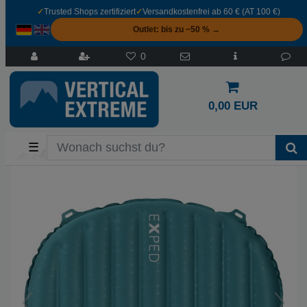
✓
Trusted Shops zertifiziert
✓
Versandkostenfrei ab 60 € (AT 100 €)
Outlet: bis zu −50 % →
0
0,00 EUR
☰