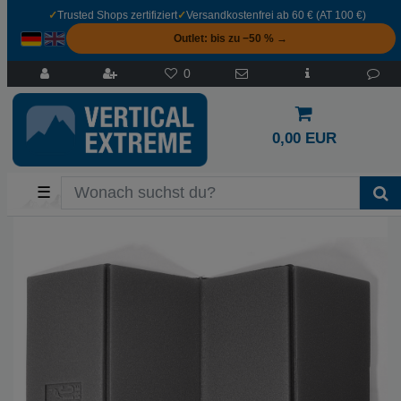
✓
Trusted Shops zertifiziert
✓
Versandkostenfrei ab 60 € (AT 100 €)
Outlet: bis zu −50 % →
0
0,00 EUR
☰