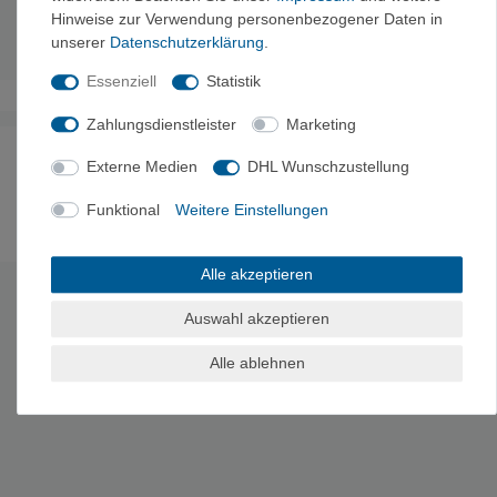
Hinweise zur Verwendung personenbezogener Daten in
unserer
Daten­schutz­erklärung
.
Essenziell
Statistik
Zahlungsdienstleister
Marketing
Noch sind keine Bewertungen vorhanden.
Externe Medien
DHL Wunschzustellung
Funktional
Weitere Einstellungen
Es erfolgt keine Prüfung auf Echtheit der Bewertungen.
Alle akzeptieren
HERSTELLERINFORMATIONEN
Auswahl akzeptieren
Hersteller: RELAGS GmbH, Im Grund 6-10, 83104 Tuntenhausen,
Alle ablehnen
Deutschland, relags@relags.de