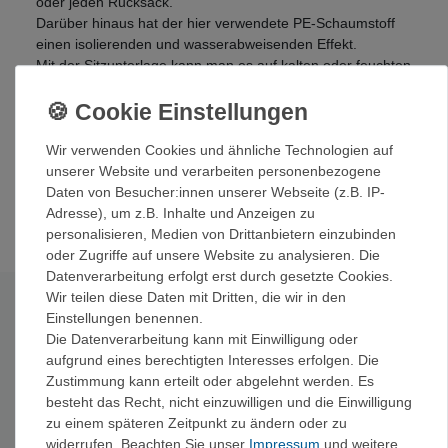
oder jeden Rucksack.
Darüber hinaus hat der hier verwendete PE-Schaumstoff
einen isolierenden und wasserabweisenden Effekt.
Mit der Sitzunterlage kann man es auf kalten oder feuchten
Untergrund gut aushalten - ohne folgende Blasenerkältung
oder Rückenschmerzen.
Bestens geeignet für den Stadionbesuch, die Bergtour,
kalte Treppen / Steine, am Strand, romantische
Wir verwenden Cookies und ähnliche Technologien auf
Sonnenuntergänge...
unserer Website und verarbeiten personenbezogene
Daten von Besucher:innen unserer Webseite (z.B. IP-
Adresse), um z.B. Inhalte und Anzeigen zu
personalisieren, Medien von Drittanbietern einzubinden
oder Zugriffe auf unsere Website zu analysieren. Die
Datenverarbeitung erfolgt erst durch gesetzte Cookies.
Wir teilen diese Daten mit Dritten, die wir in den
Technische Daten
Einstellungen benennen.
Die Datenverarbeitung kann mit Einwilligung oder
aufgrund eines berechtigten Interesses erfolgen. Die
Maße:
35x28x0,8 cm
Zustimmung kann erteilt oder abgelehnt werden. Es
Gewicht:
35 g
besteht das Recht, nicht einzuwilligen und die Einwilligung
Gefaltet:
3-fach
zu einem späteren Zeitpunkt zu ändern oder zu
Material:
Polyethylenschaum
widerrufen. Beachten Sie unser
Impressum
und weitere
Packmaß:
ca. 9 x 28 x 3,5 cm