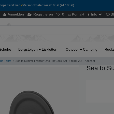
ops zertifiziert
✓
Versandkostenfrei ab 60 € (AT 100 €)
Anmelden
Registrieren
0
Kontakt
Info
B
Schuhe
Bergsteigen + Eisklettern
Outdoor + Camping
Rucks
ng Töpfe
Sea to Summit Frontier One Pot Cook Set (3-teilig, 2L) - Kochset
Sea to S