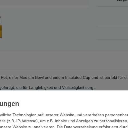
Pot, einer Medium Bowl und einem Insulated Cup und ist perfekt für e
efertigt, die für Langlebigkeit und Vielseitigkeit sorgt.
nehmbaren Griff machen unsere Frontier UL Pots Mahlzeiten einfach u
nliche Technologien auf unserer Website und verarbeiten personenb
e (z.B. IP-Adresse), um z.B. Inhalte und Anzeigen zu personalisieren
unsere Website zu analysieren. Die Datenverarbeitung erfolgt erst durc