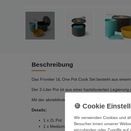
Beschreibung
Das Frontier UL One Pot Cook Set besteht aus einem 
Der 2-Liter Pot ist aus einer harteloxierten Legierung g
Mit der abriebfesten Keramikbeschichtung und dem ab
Details:
Wir verwenden Cookies und äh
1 x 2L Pot
Besucher:innen unserer Webseit
1 x Medium Bowl
einzubinden oder Zugriffe auf 