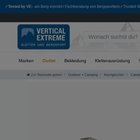
✓
Tested by VE
– am Berg erprobt
✓
Fachberatung von Bergsportlern
✓
Trusted Sh
Marken
Outlet
Bekleidung
Kletterausrüstung
Zur Startseite gehen
Outdoor + Camping
Kochgeschirr
Campi