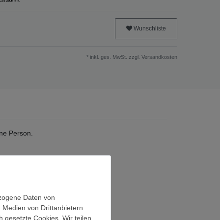
Wunschliste
* inkl. ges. MwSt. zzgl.
Versandkosten
ine Person.
nd effizient.
ezogene Daten von
, Medien von Drittanbietern
h gesetzte Cookies. Wir teilen