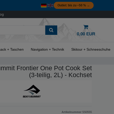
Outlet: bis zu −50 % →
log
0,00 EUR
ack + Taschen
Navigation + Technik
Skitour + Schneeschuhe
ummit Frontier One Pot Cook Set
(3-teilig, 2L) - Kochset
Artikelnummer
SS0555