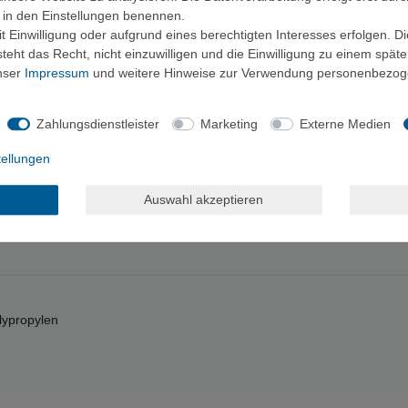
ir in den Einstellungen benennen.
 Einwilligung oder aufgrund eines berechtigten Interesses erfolgen. D
eht das Recht, nicht einzuwilligen und die Einwilligung zu einem spät
eine Antihaft-Oberfläche
unser
Impressum
und weitere Hinweise zur Verwendung personenbezog
ßen
KEEP verriegelt den Deckel sicher und bequem auf dem Topf
n die Seitenwand eingearbeitet
Zahlungsdienstleister
Marketing
Externe Medien
ng
ewahrung
tellungen
Auswahl akzeptieren
lypropylen