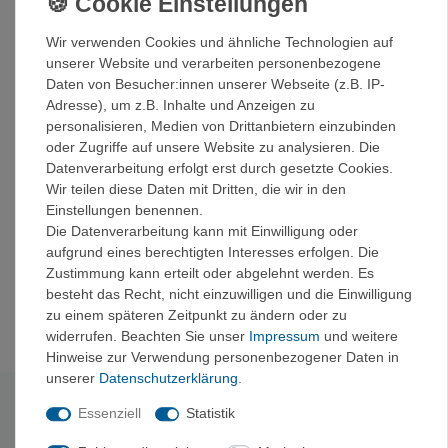
Frontier Kettle Kochset ideal für Abenteuer mit
leichtem Gepäck
Wir verwenden Cookies und ähnliche Technologien auf
Der breite Rand macht die Kettle auch zu einem
unserer Website und verarbeiten personenbezogene
idealen kleinen Kochtopf
Daten von Besucher:innen unserer Webseite (z.B. IP-
Der Boden und der Deckel aus harteloxiertem
Adresse), um z.B. Inhalte und Anzeigen zu
Aluminium mit Topfdeckelgriff aus Silikon bieten
personalisieren, Medien von Drittanbietern einzubinden
besseren Halt
oder Zugriffe auf unsere Website zu analysieren. Die
Zwei glasfaserverstärkte Nylongriffe für bessere
Datenverarbeitung erfolgt erst durch gesetzte Cookies.
Kontrolle beim Ausgießen
Wir teilen diese Daten mit Dritten, die wir in den
Hergestellt aus lebensmittelechtem Silikon und
Einstellungen benennen.
harteloxiertem Aluminium für eine leichtere und
Die Datenverarbeitung kann mit Einwilligung oder
dennoch langlebige Konstruktion
aufgrund eines berechtigten Interesses erfolgen. Die
Der eloxierte Aluminiumboden des Wasserkochers
Zustimmung kann erteilt oder abgelehnt werden. Es
sorgt für eine hervorragende gleichmäßige
besteht das Recht, nicht einzuwilligen und die Einwilligung
Wärmeübertragung, um heiße Stellen zu vermeiden
zu einem späteren Zeitpunkt zu ändern oder zu
widerrufen. Beachten Sie unser
Impressum
und weitere
Hinweise zur Verwendung personenbezogener Daten in
unserer
Daten­schutz­erklärung
.
Technische Daten
Essenziell
Statistik