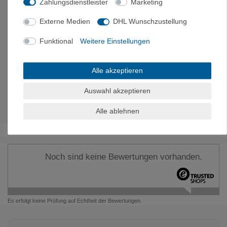
Zahlungsdienstleister
Marketing
Kochgeschirr-Material:
EU Lebensmittelechtes Silikon
und hartanodisiertes Aluminium
Externe Medien
DHL Wunschzustellung
Material:
EU Lebensmittelechtes Silikon und
glasfaserverstärktes Nylon 66
Funktional
Weitere Einstellungen
Beinhaltet:
1,1-Liter-Campingkessel, Schale (M) & Becher
Topfgewicht:
201 g
Alle akzeptieren
Packgröße:
15 x 15 x 14.5 cm
Topfvolumen:
1.1 L
Auswahl akzeptieren
Sicheres Füllvolumen:
0.8 L
Setgewicht:
316 g
Alle ablehnen
Noch sind keine Bewertungen vorhanden.
Es erfolgt keine Prüfung auf Echtheit der Bewertungen.