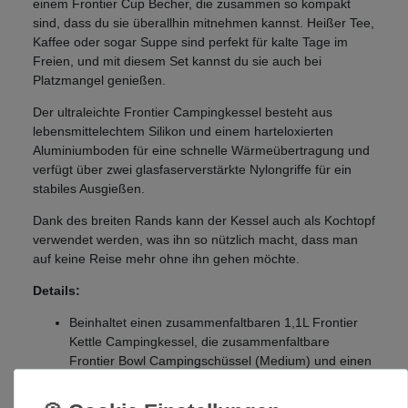
einem Frontier Cup Becher, die zusammen so kompakt
sind, dass du sie überallhin mitnehmen kannst. Heißer Tee,
Kaffee oder sogar Suppe sind perfekt für kalte Tage im
Freien, und mit diesem Set kannst du sie auch bei
Platzmangel genießen.
Der ultraleichte Frontier Campingkessel besteht aus
lebensmittelechtem Silikon und einem harteloxierten
Aluminiumboden für eine schnelle Wärmeübertragung und
verfügt über zwei glasfaserverstärkte Nylongriffe für ein
stabiles Ausgießen.
Dank des breiten Rands kann der Kessel auch als Kochtopf
verwendet werden, was ihn so nützlich macht, dass man
auf keine Reise mehr ohne ihn gehen möchte.
Details:
Beinhaltet einen zusammenfaltbaren 1,1L Frontier
Kettle Campingkessel, die zusammenfaltbare
Frontier Bowl Campingschüssel (Medium) und einen
zusammenfaltbaren Frontier Cup Campingbecher
Kompakt und leicht, um Platz zu sparen, ist das