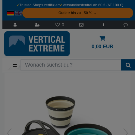
✓
Trusted Shops zertifiziert
✓
Versandkostenfrei ab 60 € (AT 100 €)
Outlet: bis zu −50 % →
0
0,00 EUR
☰