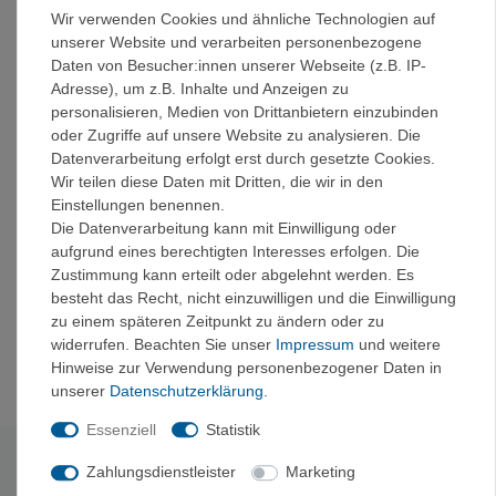
Jedes Teil lässt sich auf weniger als 2 cm
Wir verwenden Cookies und ähnliche Technologien auf
zusammenfalten, und alle drei lassen sich ineinander
unserer Website und verarbeiten personenbezogene
stapeln und kompakt verpacken
Daten von Besucher:innen unserer Webseite (z.B. IP-
Hergestellt aus lebensmittelechtem Silikon und
Adresse), um z.B. Inhalte und Anzeigen zu
glasverstärktem Nylon 66. Der Becher verfügt über
personalisieren, Medien von Drittanbietern einzubinden
Nylonringe, die die Form beibehalten und die
oder Zugriffe auf unsere Website zu analysieren. Die
Fingerspitzen vor Hitze schützen
Datenverarbeitung erfolgt erst durch gesetzte Cookies.
Boden und Rand bestehen zu 30% aus
Wir teilen diese Daten mit Dritten, die wir in den
glasverstärktem Nylon 66 für leichtes Geweicht und
Einstellungen benennen.
Langlebigkeit
Die Datenverarbeitung kann mit Einwilligung oder
Leicht und verpackbar, stark und funktional – das
aufgrund eines berechtigten Interesses erfolgen. Die
perfekte Campinggeschirr
Zustimmung kann erteilt oder abgelehnt werden. Es
Die Wölbung zwischen den Seitenwänden und dem
besteht das Recht, nicht einzuwilligen und die Einwilligung
Boden passt perfekt zu den Sea to Summit Löffeln –
zu einem späteren Zeitpunkt zu ändern oder zu
so entgeht dir kein Bissen
widerrufen. Beachten Sie unser
Impressum
und weitere
Passt perfekt in den Frontier 2L Pouring Pot
Hinweise zur Verwendung personenbezogener Daten in
unserer
Daten­schutz­erklärung
.
Essenziell
Statistik
Technische Daten
Zahlungsdienstleister
Marketing