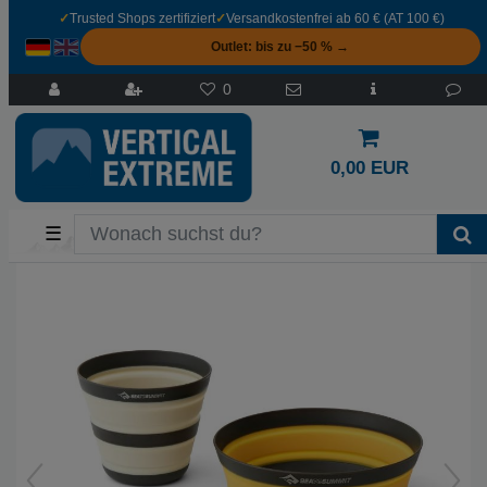
✓
Trusted Shops zertifiziert
✓
Versandkostenfrei ab 60 € (AT 100 €)
Outlet: bis zu −50 % →
0
0,00 EUR
☰