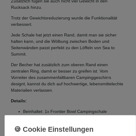
Zusätzlich fügen sie auch nicht viel Gewicht in den
Rucksack hinzu.
Trotz der Gewichtsreduzierung wurde die Funktionalität
verbessert.
Jede Schale hat jetzt einen Rand, damit man sie sicher
halten kann, und die Wölbung zwischen Boden und
Seitenwänden passt perfekt zu den Löffeln von Sea to
Summit.
Der Becher hat zusätzlich zum oberen Rand einen
zentralen Ring, damit er besser zu greifen ist. Vom
Vorreiter des zusammenfaltbaren Campinggeschirrs
designt, kannst du dich auf hochwertige, lebensmittelechte
Materialien verlassen.
Details:
Beinhaltet: 1x Frontier Bowl Campingschale
(Medium) 1x Frontier Bowl Campingschale (Large)
und 1x Frontier Cup Campingbecher – alle
zusammenfaltbar und ultraleicht.