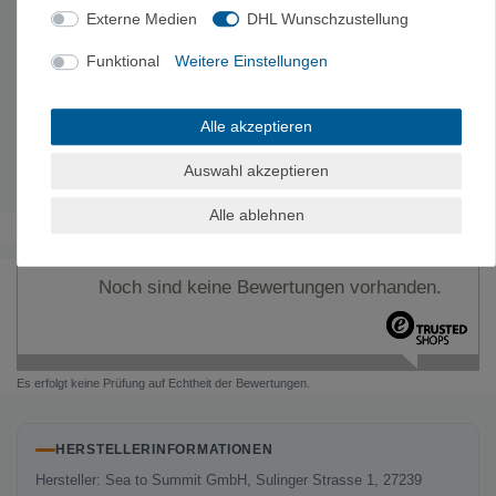
Externe Medien
DHL Wunschzustellung
Material:
Glasfaserverstärktes Nylon und
lebensmittelechtes Silikon
Funktional
Weitere Einstellungen
Beeinhaltet:
1x Campingschale (Medium), 1x
Campingschale (Large), 1x Campingbecher
Packgröße:
17.8 x 17.8 x 2.5 cm
Alle akzeptieren
Volumen:
Cup 400, Medium Bowl 680, Large Bowl 890 ml
Gewicht:
197 g
Auswahl akzeptieren
Alle ablehnen
Noch sind keine Bewertungen vorhanden.
Es erfolgt keine Prüfung auf Echtheit der Bewertungen.
HERSTELLERINFORMATIONEN
Hersteller: Sea to Summit GmbH, Sulinger Strasse 1, 27239