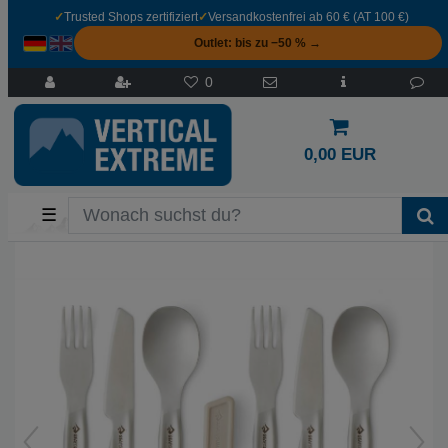
✓
Trusted Shops zertifiziert
✓
Versandkostenfrei ab 60 € (AT 100 €)
Outlet: bis zu −50 % →
0
0,00 EUR
☰