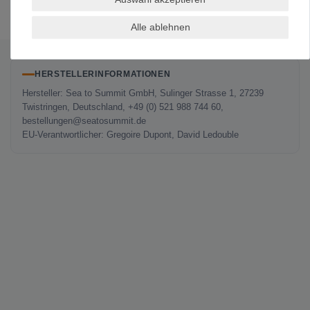
Alle ablehnen
Es erfolgt keine Prüfung auf Echtheit der Bewertungen.
HERSTELLERINFORMATIONEN
Hersteller: Sea to Summit GmbH, Sulinger Strasse 1, 27239
Twistringen, Deutschland, +49 (0) 521 988 744 60,
bestellungen@seatosummit.de
EU-Verantwortlicher: Gregoire Dupont, David Ledouble