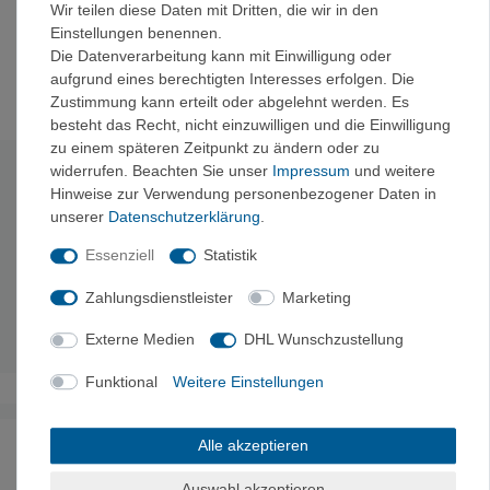
Wir teilen diese Daten mit Dritten, die wir in den
Griffe für besseren Grip und eine Polierung für ein
Einstellungen benennen.
angenehmeres Esserlebnis
Die Datenverarbeitung kann mit Einwilligung oder
Das Besteck ist spülmaschinenfest
aufgrund eines berechtigten Interesses erfolgen. Die
Zustimmung kann erteilt oder abgelehnt werden. Es
besteht das Recht, nicht einzuwilligen und die Einwilligung
zu einem späteren Zeitpunkt zu ändern oder zu
widerrufen. Beachten Sie unser
Impressum
und weitere
Technische Daten
Hinweise zur Verwendung personenbezogener Daten in
unserer
Daten­schutz­erklärung
.
Material:
Edelstahl mit Silikonhalter
Essenziell
Statistik
Beinhaltet:
2x Messer, 2x Gabel, 2x Löffel, 2x Silikonhalter
Länge:
3.8 cm
Zahlungsdienstleister
Marketing
Packgröße:
18.8 x 4.3 x 3.8 cm
Gewicht:
270 g
Externe Medien
DHL Wunschzustellung
Funktional
Weitere Einstellungen
Noch sind keine Bewertungen vorhanden.
Alle akzeptieren
Auswahl akzeptieren