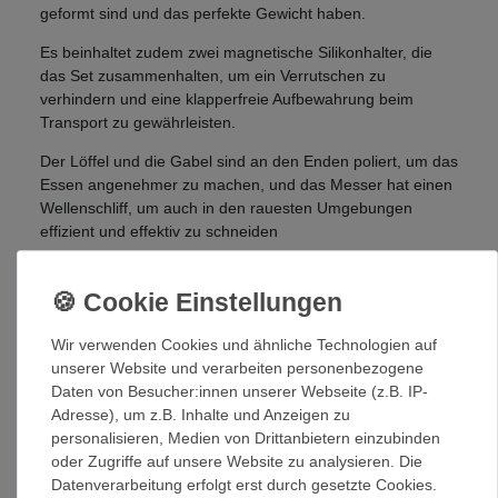
geformt sind und das perfekte Gewicht haben.
Es beinhaltet zudem zwei magnetische Silikonhalter, die
das Set zusammenhalten, um ein Verrutschen zu
verhindern und eine klapperfreie Aufbewahrung beim
Transport zu gewährleisten.
Der Löffel und die Gabel sind an den Enden poliert, um das
Essen angenehmer zu machen, und das Messer hat einen
Wellenschliff, um auch in den rauesten Umgebungen
effizient und effektiv zu schneiden
Details:
Aus hochfestem 304er Edelstahl für zusätzliche
Langlebigkeit
Wir verwenden Cookies und ähnliche Technologien auf
Beinhaltet: 2x Messer 2x Gabel 2x Löffel 2x
unserer Website und verarbeiten personenbezogene
magnetischer Silikonhalter.
Daten von Besucher:innen unserer Webseite (z.B. IP-
Magnetischer Silikonhalter, der das Set
Adresse), um z.B. Inhalte und Anzeigen zu
zusammenhält, um ein Verrutschen zu verhindern
personalisieren, Medien von Drittanbietern einzubinden
und eine klapperfreie Aufbewahrung beim Transport
oder Zugriffe auf unsere Website zu analysieren. Die
zu gewährleisten.
Datenverarbeitung erfolgt erst durch gesetzte Cookies.
Ergonomische Form für hohen Komfort, Mattierte