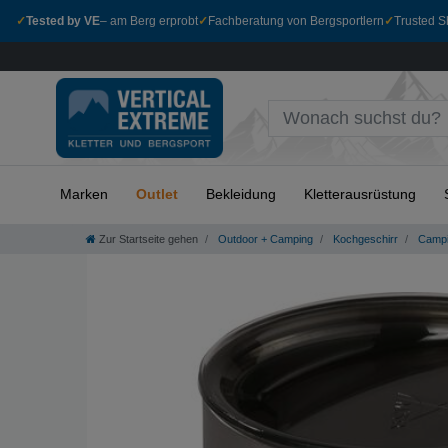
✓
Tested by VE
– am Berg erprobt
✓
Fachberatung von Bergsportlern
✓
Trusted Sh
Marken
Outlet
Bekleidung
Kletterausrüstung
Zur Startseite gehen
Outdoor + Camping
Kochgeschirr
Campi