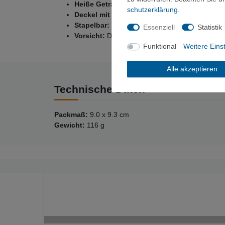
Heiße Getränke bleiben heiß:
Die doppelwand
schutz­erklärung
.
Deckel mit Trinköffnung:
Der Deckel aus robu
Stapelbar:
Passt in beide Titan-Kochkessel
Essenziell
Statistik
Vorsicht:
Die doppelwandige Konstruktion ist n
Funktional
Weitere Eins
Alle akzeptieren
Technische Daten
Packmaß:
9.0 x 9.3 cm
Gewicht:
116 g