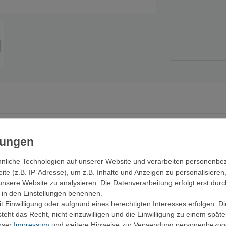
itnehmen wolltest, ist dein Wunsch jetzt erfüllt.
ndige Isobecher hält den Inhalt besonders lange warm. Ein robuster BP
iert werden.
nliche Technologien auf unserer Website und verarbeiten personenb
e (z.B. IP-Adresse), um z.B. Inhalte und Anzeigen zu personalisieren
hwertig bewährt. Zudem passt der Titan-Becher in den Titan-Kochkess
unsere Website zu analysieren. Die Datenverarbeitung erfolgt erst durc
ir in den Einstellungen benennen.
 Einwilligung oder aufgrund eines berechtigten Interesses erfolgen. D
eht das Recht, nicht einzuwilligen und die Einwilligung zu einem spät
 ist nur halb so schwer wie Stahl und doppelt so stabil wie Aluminium
unser
Impressum
und weitere Hinweise zur Verwendung personenbezog