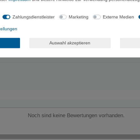
ige Konstruktion des Bechers hält den Inhalt länger warm
stem BPA-freiem Kunststoff hält den Inhalt warm
Zahlungsdienstleister
Marketing
Externe Medien
icht für die Verwendung auf einem Kocher geeignet.
tellungen
Auswahl akzeptieren
Noch sind keine Bewertungen vorhanden.