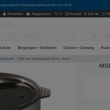
ops zertifiziert
✓
Versandkostenfrei ab 60 € (AT 100 €)
Anmelden
Registrieren
0
Kontakt
Info
B
Schuhe
Bergsteigen + Eisklettern
Outdoor + Camping
Rucks
ng Geschirr
MSR Titan doppelwandiger Becher - Becher
MSR