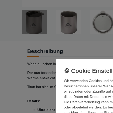
Beschreibung
Wenn du schon immer mal deine Lieblingskaffeetasse m
Der aus besonders leichtem Titan gefertigte doppelwa
Wärme entweicht und Spritzer auf ein Minimum reduz
Wir verwenden Cookies und äh
Besucher:innen unserer Webseit
Titan hat sich im Outdoor-Bereich als besonders hoc
einzubinden oder Zugriffe auf 
diese Daten mit Dritten, die w
Details:
Die Datenverarbeitung kann mit
oder abgelehnt werden. Es best
Ultraleicht und robust:
Wiegt nur 116 g. Titan
zu widerrufen. Beachten Sie 