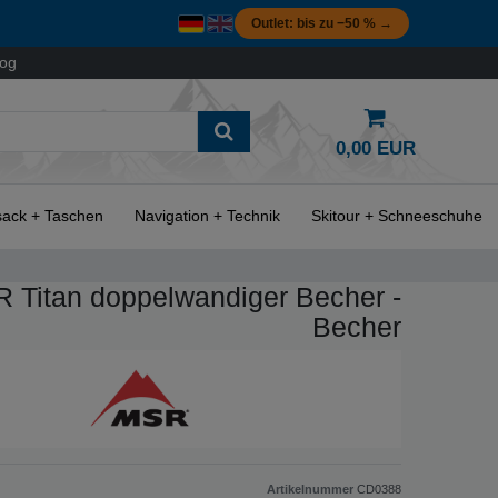
Outlet: bis zu −50 % →
log
0,00 EUR
ack + Taschen
Navigation + Technik
Skitour + Schneeschuhe
 Titan doppelwandiger Becher -
Becher
Artikelnummer
CD0388