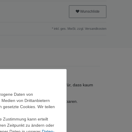
Wunschliste
* inkl. ges. MwSt. zzgl.
Versandkosten
A-freier Kunststoff-Deckel sorgt dafür, dass kaum
ezogene Daten von
, Medien von Drittanbietern
el (900 ml), um Gepäckvolumen zu sparen.
h gesetzte Cookies. Wir teilen
ie Zustimmung kann erteilt
eren Zeitpunkt zu ändern oder
ener Daten in unserer
Daten­