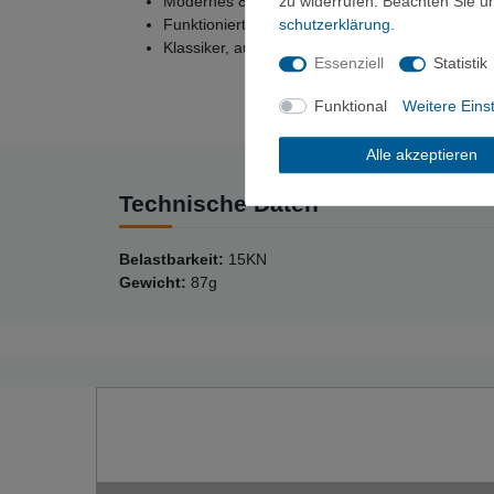
Modernes 8-Design für einfache Handhabung.
zu widerrufen. Beachten Sie 
Funktioniert mit 8,1 mm Halbseilen bis 11 mm E
schutz­erklärung
.
Klassiker, auch für Bergungen usw. geeignet
Essenziell
Statistik
Funktional
Weitere Eins
Alle akzeptieren
Technische Daten
Belastbarkeit:
15KN
Gewicht:
87g