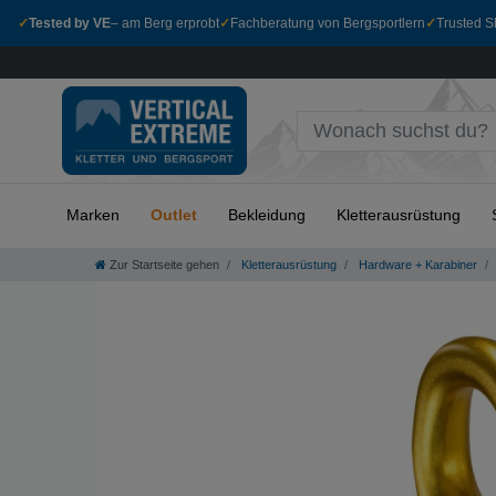
✓
Tested by VE
– am Berg erprobt
✓
Fachberatung von Bergsportlern
✓
Trusted Sh
Marken
Outlet
Bekleidung
Kletterausrüstung
Zur Startseite gehen
Kletterausrüstung
Hardware + Karabiner