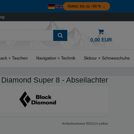
Outlet: bis zu −50 % →
log
0,00 EUR
ack + Taschen
Navigation + Technik
Skitour + Schneeschuhe
 Diamond Super 8 - Abseilachter
Artikelnummer
BD0214-yellow