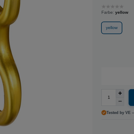
Farbe:
yellow
yellow
Tested by VE –