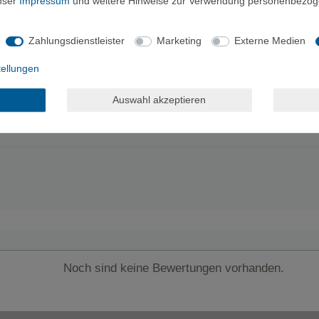
unser
Impressum
und weitere Hinweise zur Verwendung personenbezog
infachseil.
Zahlungsdienstleister
Marketing
Externe Medien
tellungen
Auswahl akzeptieren
Noch sind keine Bewertungen vorhanden.