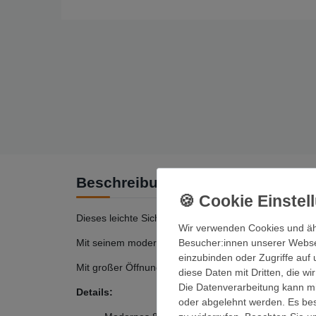
Beschreibung
Dieses leichte Sicherungs-/Abseilgerät ist ein echter K
Wir verwenden Cookies und äh
Mit seinem modernen Design liegt er optimal in der H
Besucher:innen unserer Webseit
einzubinden oder Zugriffe auf 
Mit großer Öffnung.
diese Daten mit Dritten, die w
Die Datenverarbeitung kann mit
Details:
oder abgelehnt werden. Es best