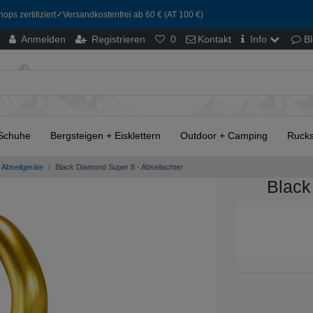
ops zertifiziert
✓
Versandkostenfrei ab 60 € (AT 100 €)
Anmelden
Registrieren
0
Kontakt
Info
B
Schuhe
Bergsteigen + Eisklettern
Outdoor + Camping
Rucks
Abseilgeräte
Black Diamond Super 8 - Abseilachter
Black