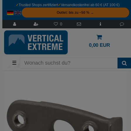
✓
Trusted Shops zertifiziert
✓
Versandkostenfrei ab 60 € (AT 100 €)
Outlet: bis zu −50 % →
0
0,00 EUR
☰