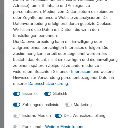
Adresse), um z.B. Inhalte und Anzeigen zu
personalisieren, Medien von Drittanbietern einzubinden
oder Zugriffe auf unsere Website zu analysieren. Die
Datenverarbeitung erfolgt erst durch gesetzte Cookies.
Technische Daten
Wir teilen diese Daten mit Dritten, die wir in den
Einstellungen benennen.
Die Datenverarbeitung kann mit Einwilligung oder
aufgrund eines berechtigten Interesses erfolgen. Die
Zustimmung kann erteilt oder abgelehnt werden. Es
besteht das Recht, nicht einzuwilligen und die Einwilligung
Noch sind keine Bewertungen vorhanden.
zu einem späteren Zeitpunkt zu ändern oder zu
widerrufen. Beachten Sie unser
Impressum
und weitere
Hinweise zur Verwendung personenbezogener Daten in
unserer
Daten­schutz­erklärung
.
Es erfolgt keine Prüfung auf Echtheit der Bewertungen.
Essenziell
Statistik
HERSTELLERINFORMATIONEN
Zahlungsdienstleister
Marketing
Hersteller: Equipment Europe GmbH, Hans-Maier-Strasse 9, 6020
Externe Medien
DHL Wunschzustellung
Insbruck, Österreich, info@blackdiamond.eu
Funktional
Weitere Einstellungen