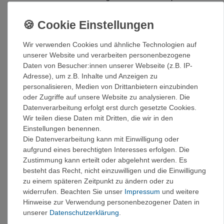
Bewegungsfreiheit. Bequemer Schutz für kalte bis eisige
Temperaturen. Bekleidung für sportliche Aktivitäten oder im
Alltag, sowohl für drinnen als auch für draußen bei jeder Art
von Kältegefühl.
Wir verwenden Cookies und ähnliche Technologien auf
unserer Website und verarbeiten personenbezogene
Optimal zur Verwendung beim Schifahren, Snowboarden,
Daten von Besucher:innen unserer Webseite (z.B. IP-
Jagen, Fischen, Reitsport, Wandern, Radfahren oder
Adresse), um z.B. Inhalte und Anzeigen zu
einfach als Zuschauer bei einem Eishockey- oder
personalisieren, Medien von Drittanbietern einzubinden
Fußballspiel.
oder Zugriffe auf unsere Website zu analysieren. Die
Eigenschaften:
Datenverarbeitung erfolgt erst durch gesetzte Cookies.
Wir teilen diese Daten mit Dritten, die wir in den
Beheizte Fleece Weste.
Einstellungen benennen.
Großflächiges Heizelement im Rückenbereich aus
Die Datenverarbeitung kann mit Einwilligung oder
flexibler und hoch beanspruchbaren thermischer
aufgrund eines berechtigten Interesses erfolgen. Die
Kunststofffaser
Zustimmung kann erteilt oder abgelehnt werden. Es
Besteht aus dünnem und behaglichem Fleece.
besteht das Recht, nicht einzuwilligen und die Einwilligung
Ideal als warmer Unterzieher.
zu einem späteren Zeitpunkt zu ändern oder zu
Vielseitig einsetzbar durch optimale
widerrufen. Beachten Sie unser
Impressum
und weitere
Bewegungsfreiheit.
Hinweise zur Verwendung personenbezogener Daten in
Bequemer Schutz bei kalten Temperaturen.
unserer
Daten­schutz­erklärung
.
4 stufig einstellbare Heizleistung