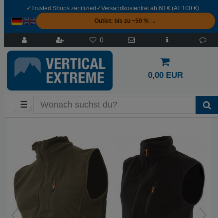
✓
Trusted Shops zertifiziert
✓
Versandkostenfrei ab 60 € (AT 100 €)
Outlet: bis zu −50 % →
0
0,00 EUR
☰