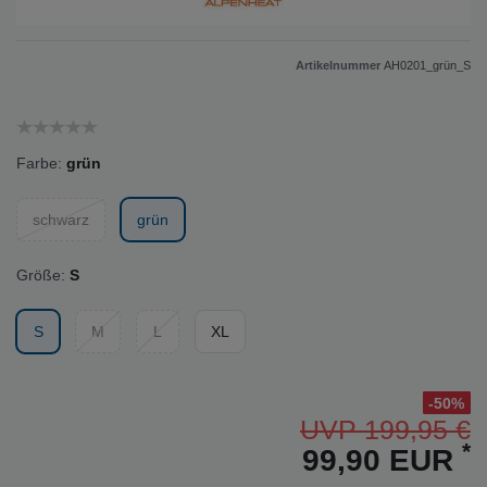
Artikelnummer
AH0201_grün_S
Farbe:
grün
schwarz
grün
Größe:
S
S
M
L
XL
-50%
UVP 199,95 €
*
99,90 EUR