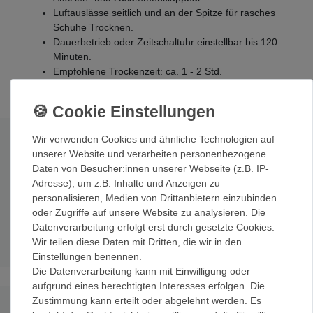
Luftauslässe seitlich und an der Spitze für rasches
Schuhe Trocknen.
Dauerbetrieb oder Zeitschaltuhr einstellbar bis 120
Minuten.
Empfohlene Trockenzeit: ca. 1 - 2 Std.
Wir verwenden Cookies und ähnliche Technologien auf
Technische Daten
unserer Website und verarbeiten personenbezogene
Daten von Besucher:innen unserer Webseite (z.B. IP-
Stromversorgung:
230V/50Hz.
Adresse), um z.B. Inhalte und Anzeigen zu
Leistung:
280 Watt.
personalisieren, Medien von Drittanbietern einzubinden
Abmessungen:
H 34 x L 26 x B 16 cm.
oder Zugriffe auf unsere Website zu analysieren. Die
Gewicht:
1 kg.
Datenverarbeitung erfolgt erst durch gesetzte Cookies.
Trockenzeit:
ca. 1 - 2 Std.
Wir teilen diese Daten mit Dritten, die wir in den
Einstellungen benennen.
Die Datenverarbeitung kann mit Einwilligung oder
aufgrund eines berechtigten Interesses erfolgen. Die
Zustimmung kann erteilt oder abgelehnt werden. Es