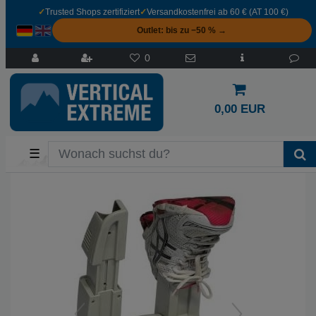
✓
Trusted Shops zertifiziert
✓
Versandkostenfrei ab 60 € (AT 100 €)
Outlet: bis zu −50 % →
0
0,00 EUR
☰