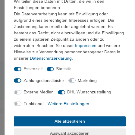
Wir teilen diese Daten mit Dritten, die wir in den
Wasserdicht
Einstellungen benennen.
Schneller Inhaltszugriff mittels Rolltop
Die Datenverarbeitung kann mit Einwilligung oder
1 x Wundkompresse steril (Vlies) 10 x 10 cm
aufgrund eines berechtigten Interesses erfolgen. Die
1x Schere
Zustimmung kann erteilt oder abgelehnt werden. Es
Pflasterset mit: 4 x Pflasterstrip 2,5 x 7,2 cm, 2 x
besteht das Recht, nicht einzuwilligen und die Einwilligung
Pflasterstrip 1,9 x 7,2 cm (5er Streifen), 2 x
zu einem späteren Zeitpunkt zu ändern oder zu
Fingerkuppenverband, 2 x Finger-Gelenkverband
widerrufen. Beachten Sie unser
Impressum
und weitere
Hinweise zur Verwendung personenbezogener Daten in
unserer
Daten­schutz­erklärung
.
Essenziell
Statistik
Technische Daten
Zahlungsdienstleister
Marketing
Gewicht:
150 g.
Externe Medien
DHL Wunschzustellung
Funktional
Weitere Einstellungen
Noch sind keine Bewertungen vorhanden.
Alle akzeptieren
Auswahl akzeptieren