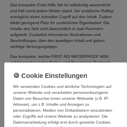
Das kompakte Erste-Hilfe Set ist vollständig wasserdicht
und hält somit jedem Wetter stand. Der praktische Rolltop
ermöglicht einen schnellen Zugriff auf den Inhalt. Zudem
bleibt genügend Platz für zusätzlichen Eigenbedarf. Die
Inhalte des Sets sind übersichtlich in zwei Kammern
aufgeteilt. Zusätzlich informieren Illustrationen und
Beschriftungen über den jeweiligen Inhalt und geben
wichtige Versorgungstipps.
Das kompakte, leichte FIRST AID WATERPROOF MINI
gehört somit in jeden Kletter- und Bergsteiger-Rucksack.
FEATURES
1 x Rettungsdecke 160 x 210cm
Wir verwenden Cookies und ähnliche Technologien auf
1 x Heftpflasterspule 1,25 cm x 5 m
unserer Website und verarbeiten personenbezogene
1 x Verbandpäckchen steril, Gr. M
Daten von Besucher:innen unserer Webseite (z.B. IP-
1 Paar Vinyl-Einmalhandschuhe
Adresse), um z.B. Inhalte und Anzeigen zu
Kompaktes Packmaß
personalisieren, Medien von Drittanbietern einzubinden
Übersichtliche Inhaltsaufteilung
oder Zugriffe auf unsere Website zu analysieren. Die
Zusätzlicher Stauraum für Eigenbedarf
Datenverarbeitung erfolgt erst durch gesetzte Cookies.
1 x Notfallkarte