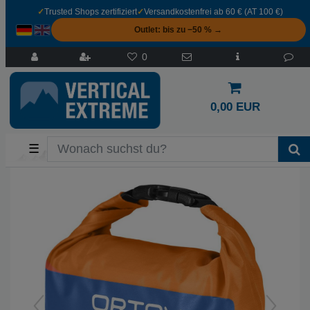
✓
Trusted Shops zertifiziert
✓
Versandkostenfrei ab 60 € (AT 100 €)
Outlet: bis zu −50 % →
0
0,00 EUR
☰