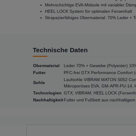
Mehrschichtige EVA-Midsole mit variabler Dämpf
HEEL LOCK System für optimalen Fersenhalt
Strapazierfähiges Obermaterial: 70% Leder + Tex
Technische Daten
Obermaterial
Leder 70% + Gewebe (Polyester) 10
Futter
PFC-frei GTX Performance Comfort 
Laufsohle VIBRAM MATON S052 Compo
Sohle
Mikroporöses EVA, GM-APR-PU-14, H
Technologien
GTX; VIBRAM; HEEL LOCK (Fersenfix
Nachhaltigkeit
Futter und Fußbett aus nachhaltigem