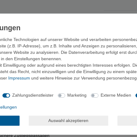
nliche Technologien auf unserer Website und verarbeiten personenb
e (z.B. IP-Adresse), um z.B. Inhalte und Anzeigen zu personalisieren
ür jeden Zustieg – mit Gore-Tex Schutz, bewährter Vibram-Sohle und 
unsere Website zu analysieren. Die Datenverarbeitung erfolgt erst durc
ir in den Einstellungen benennen.
tischen Materialien bietet dir der VETTA EVO GTX eine robuste Konstruk
 Einwilligung oder aufgrund eines berechtigten Interesses erfolgen. D
die Umwelt zu belasten – ein wichtiger Schritt für nachhaltiges Bergs
eht das Recht, nicht einzuwilligen und die Einwilligung zu einem spät
unser
Impressum
und weitere Hinweise zur Verwendung personenbezog
gsszenarien konzipiert: Der Megagrip-Kompound an Ferse und Vorfuß g
s EVA mit unterschiedlichen Härtegraden (65 und 75 Shore) dämpft Stöß
Zahlungsdienstleister
Marketing
Externe Medien
abilität, während die ADD Technologie den Tragekomfort optimiert. Di
m Schutz.
tellungen
Auswahl akzeptieren
e & Umweltschutz
ichere Zustiegspassagen