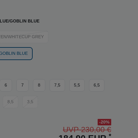
LUE/GOBLIN BLUE
EEN/WHITECUP GREY
GOBLIN BLUE
6
7
8
7,5
5,5
6,5
8,5
3,5
-20%
UVP 230,00 €
*