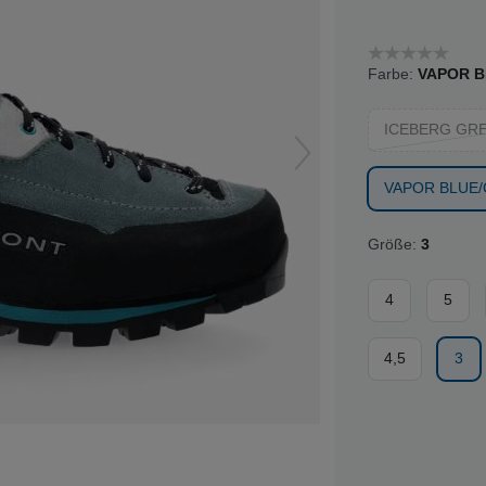
Farbe:
VAPOR B
ICEBERG GR
VAPOR BLUE/
Größe:
3
4
5
4,5
3