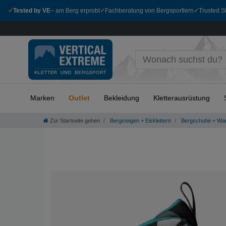
✓
Tested by VE
– am Berg erprobt
✓
Fachberatung von Bergsportlern
✓
Trusted Sh
Marken
Outlet
Bekleidung
Kletterausrüstung
Zur Startseite gehen
Bergsteigen + Eisklettern
Bergschuhe + Wa