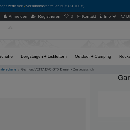
ops zertifiziert
✓
Versandkostenfrei ab 60 € (AT 100 €)
Anmelden
Registrieren
0
Kontakt
Info
B
Schuhe
Bergsteigen + Eisklettern
Outdoor + Camping
Rucks
nderschuhe
Garmont VETTA EVO GTX Damen - Zustiegsschuh
Gar