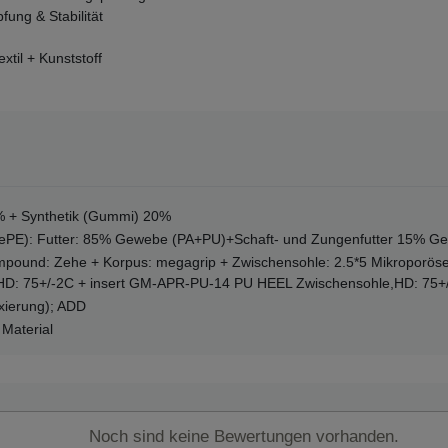
ung & Stabilität
til + Kunststoff
% + Synthetik (Gummi) 20%
(ePE): Futter: 85% Gewebe (PA+PU)+Schaft- und Zungenfutter 15% G
und: Zehe + Korpus: megagrip + Zwischensohle: 2.5*5 Mikroporöse
D: 75+/-2C + insert GM-APR-PU-14 PU HEEL Zwischensohle,HD: 75+
ierung); ADD
 Material
Noch sind keine Bewertungen vorhanden.