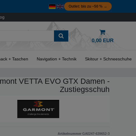
Outlet: bis zu −50 % →
log
0,00 EUR
ack + Taschen
Navigation + Technik
Skitour + Schneeschuhe
mont VETTA EVO GTX Damen -
Zustiegsschuh
Artikelnummer
GA0247-639652-3