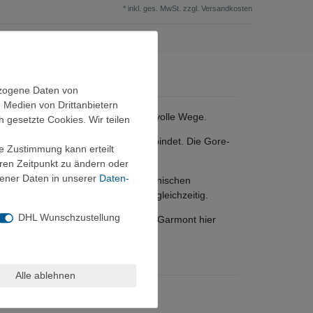
* inkl. ges. MwSt. zzgl.
Versandkosten
ezogene Daten von
, Medien von Drittanbietern
durchdachtem Komfort für anspruchsvolle Wege.
h gesetzte Cookies. Wir teilen
tion, die Halt und Haltbarkeit verbindet. Die Gore-
ie Zustimmung kann erteilt
port-Equipment.
eren Zeitpunkt zu ändern oder
ener Daten in unserer
Daten­
arantiert Grip auf steilen und technischen
e ab und stabilisiert deinen Fuß gleichzeitig.
DHL Wunschzustellung
e PFC-freie Auskleidung zeigt, dass Garmont hier
Alle ablehnen